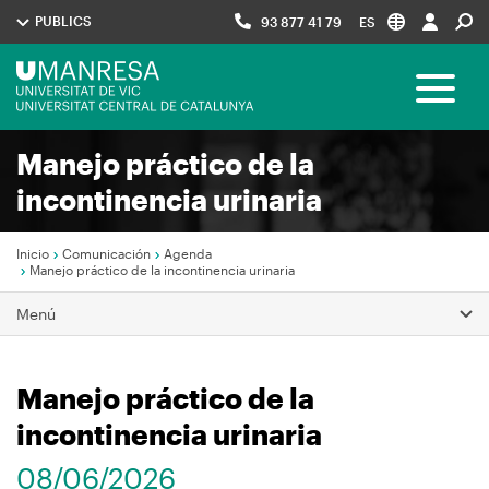
Pasar
PUBLICS
93 877 41 79
ES
al
contenido
Menú
principal
Toggle 
UManresa
Manejo práctico de la
Navegació
incontinencia urinaria
principal
Inicio
Comunicación
Agenda
Manejo práctico de la incontinencia urinaria
Sobrescribir
Menú
enlaces
de
Manejo práctico de la
ayuda
a
incontinencia urinaria
la
08/06/2026