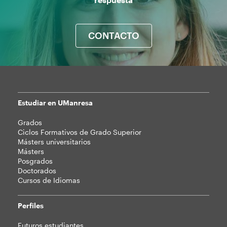
CONTACTO
Estudiar en UManresa
Mapa
Grados
web
Ciclos Formativos de Grado Superior
Másters universitarios
Másters
Posgrados
Doctorados
Cursos de Idiomas
Perfiles
Futuros estudiantes