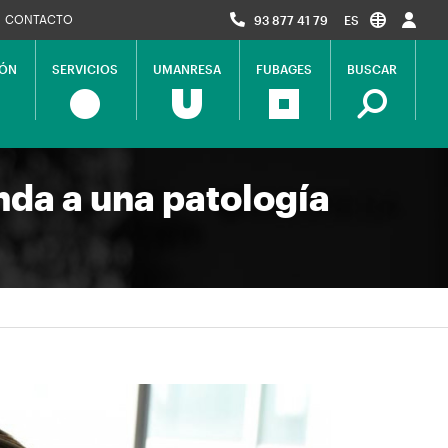
CONTACTO
93 877 41 79
ES
IÓN
SERVICIOS
UMANRESA
FUBAGES
BUSCAR
nda a una patología