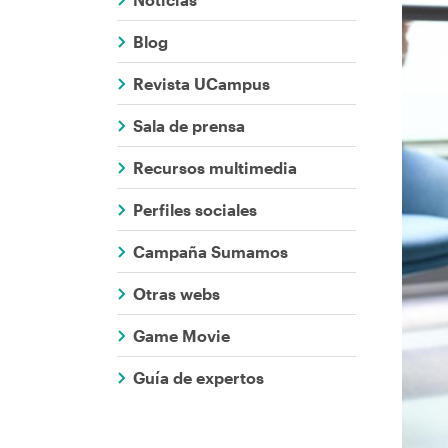
Comunicaci
ayuda
Blog
a
Revista UCampus
la
Sala de prensa
navegación
Recursos multimedia
Perfiles sociales
Campaña Sumamos
Otras webs
Game Movie
Guía de expertos