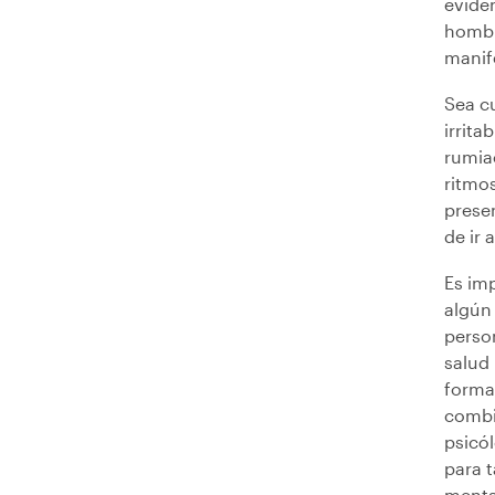
evide
hombre
manife
Sea cu
irrita
rumia
ritmos
prese
de ir 
Es im
algún
perso
salud
forma
combi
psicól
para 
menta