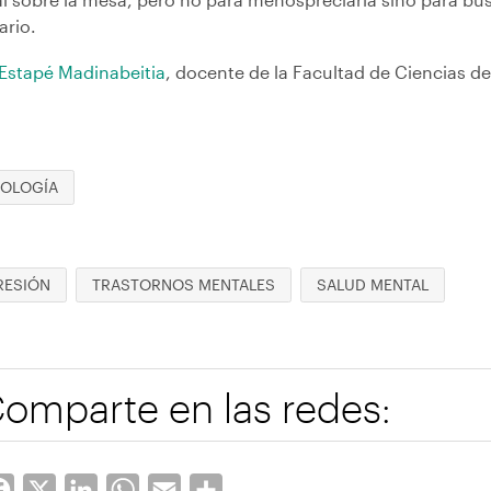
ario.
 Estapé Madinabeitia
, docente de la Facultad de Ciencias d
COLOGÍA
RESIÓN
TRASTORNOS MENTALES
SALUD MENTAL
omparte en las redes:
Facebook
X
LinkedIn
WhatsApp
Email
Share