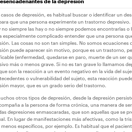
desencadenantes de la depresión
s casos de depresión, es habitual buscar o identificar un d
 para que una persona experimente un trastorno depresivo.
y no siempre las hay o no siempre podemos encontrarlas o l
ta especialmente complicado entender que una persona que
sión. Las cosas no son tan simples. No somos ecuaciones 
sión puede aparecer sin motivo, porque es un trastorno, 
ificable (enfermedad, quedarse en paro, muerte de un ser q
sivo más o menos grave. Si no es tan grave lo llamamos de
que son la reacción a un evento negativo en la vida del su
ntecedentes o vulnerabilidad del sujeto, esta reacción pu
sión mayor, que es un grado serio del trastorno.
uchos otros tipos de depresión, desde la depresión persis
compaña a la persona de forma crónica, una manera de ser de
das depresiones enmascaradas, que son aquellas que se pre
al. En lugar de manifestaciones más afectivas, como la tri
 menos específicos, por ejemplo. Es habitual que el pacien