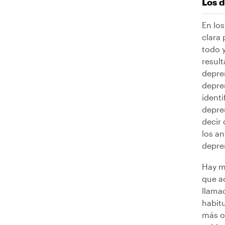
Los 
En lo
clara
todo 
resul
depre
depre
ident
depre
decir 
los a
depre
Hay m
que a
llama
habitu
más o