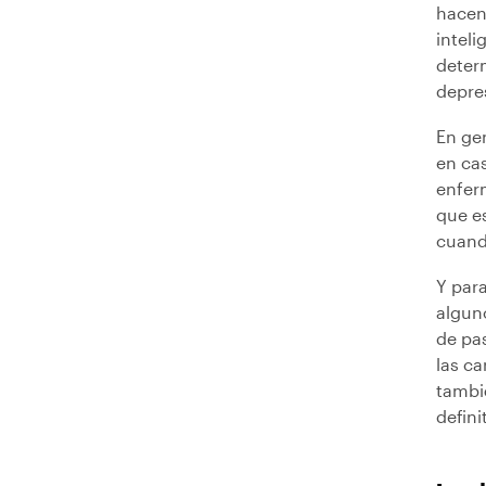
hacen
inteli
deter
depre
En ge
en ca
enfer
que es
cuando
Y para
algun
de pa
las ca
tambi
defini