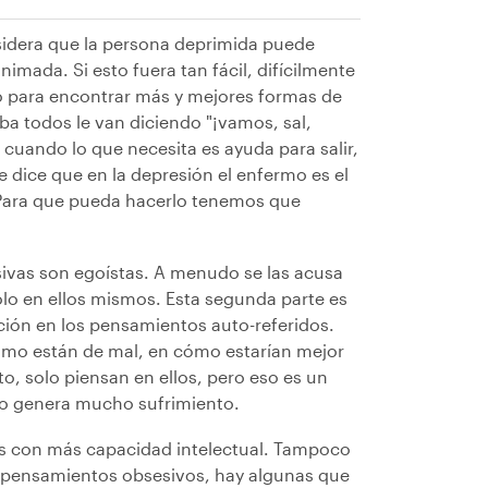
sidera que la persona deprimida puede
imada. Si esto fuera tan fácil, difícilmente
do para encontrar más y mejores formas de
ba todos le van diciendo "¡vamos, sal,
cuando lo que necesita es ayuda para salir,
 dice que en la depresión el enfermo es el
r. Para que pueda hacerlo tenemos que
sivas son egoístas. A menudo se las acusa
lo en ellos mismos. Esta segunda parte es
ción en los pensamientos auto-referidos.
cómo están de mal, en cómo estarían mejor
to, solo piensan en ellos, pero eso es un
so genera mucho sufrimiento.
nas con más capacidad intelectual. Tampoco
s pensamientos obsesivos, hay algunas que