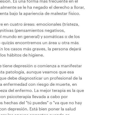
resión. Es una forma más frecuente en el
almente se le ha negado el derecho a llorar,
enta bajo la apariencia de malestar físico.
e en cuatro áreas: emocionales (tristeza,
ognitivas (pensamientos negativos,
el mundo en general) y somáticas o de los
aso quizás encontremos un área u otra más
n los casos más graves, la persona dejará
 los hábitos de higiene.
e tiene depresión o comienza a manifestar
esta patología, aunque veamos que esa
que debe diagnosticar un profesional de la
na enfermedad con riesgo de muerte, en
eza del enfermo. La mejor terapia es la que
on psicoterapia llevada a cabo por
ses hechas del "tú puedes" o "va que no hay
on depresión. Está bien poner la salud
scar los apoyos correctos cuando es