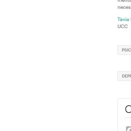
neces
Tània
UCC
PSI
DEP
C