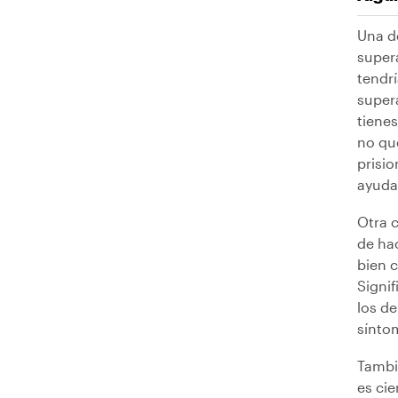
Una d
supera
tendr
supera
tiene
no qu
prisio
ayudar
Otra 
de ha
bien 
Signi
los de
sínto
Tambi
es ci