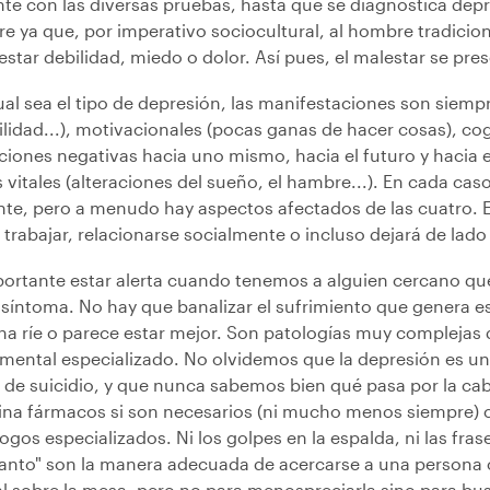
nte con las diversas pruebas, hasta que se diagnostica dep
 ya que, por imperativo sociocultural, al hombre tradicion
star debilidad, miedo o dolor. Así pues, el malestar se pres
al sea el tipo de depresión, las manifestaciones son siempr
bilidad...), motivacionales (pocas ganas de hacer cosas), c
ciones negativas hacia uno mismo, hacia el futuro y hacia 
 vitales (alteraciones del sueño, el hambre...). En cada c
nte, pero a menudo hay aspectos afectados de las cuatro. E
a trabajar, relacionarse socialmente o incluso dejará de lado
portante estar alerta cuando tenemos a alguien cercano qu
 síntoma. No hay que banalizar el sufrimiento que genera 
na ríe o parece estar mejor. Son patologías muy complejas 
 mental especializado. No olvidemos que la depresión es u
 de suicidio, y que nunca sabemos bien qué pasa por la cab
na fármacos si son necesarios (ni mucho menos siempre) c
ogos especializados. Ni los golpes en la espalda, ni las fra
tanto" son la manera adecuada de acercarse a una persona c
l sobre la mesa, pero no para menospreciarla sino para bu