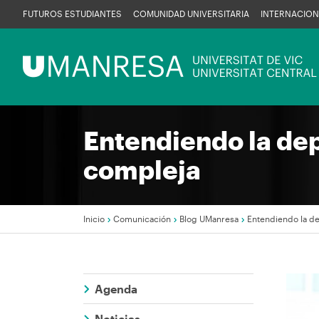
Pasar
FUTUROS ESTUDIANTES
COMUNIDAD UNIVERSITARIA
INTERNACION
al
contenido
Menú
principal
UManresa
Entendiendo la dep
compleja
Inicio
Comunicación
Blog UManresa
Entendiendo la de
Sobrescribir
enlaces
Agenda
de
Imag
Noticias