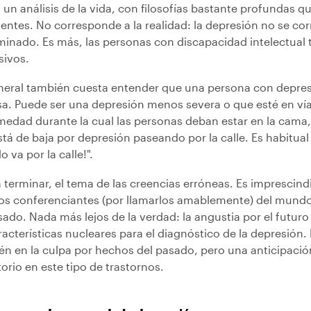
 un análisis de la vida, con filosofías bastante profundas
gentes. No corresponde a la realidad: la depresión no se cor
minado. Es más, las personas con discapacidad intelectua
sivos.
neral también cuesta entender que una persona con depres
sa. Puede ser una depresión menos severa o que esté en ví
medad durante la cual las personas deban estar en la cama, 
tá de baja por depresión paseando por la calle. Es habitual 
 va por la calle!".
 terminar, el tema de las creencias erróneas. Es imprescind
os conferenciantes (por llamarlos amablemente) del mundo 
sado. Nada más lejos de la verdad: la angustia por el futur
racterísticas nucleares para el diagnóstico de la depresión
én en la culpa por hechos del pasado, pero una anticipación
torio en este tipo de trastornos.