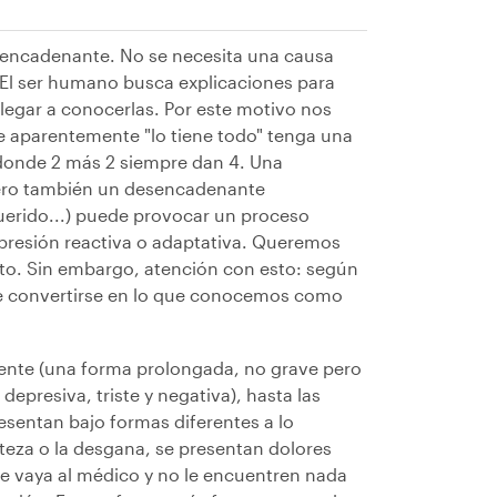
esencadenante. No se necesita una causa
 El ser humano busca explicaciones para
legar a conocerlas. Por este motivo nos
 aparentemente "lo tiene todo" tenga una
donde 2 más 2 siempre dan 4. Una
pero también un desencadenante
uerido...) puede provocar un proceso
presión reactiva o adaptativa. Queremos
jeto. Sin embargo, atención con esto: según
ede convertirse en lo que conocemos como
tente (una forma prolongada, no grave pero
presiva, triste y negativa), hasta las
sentan bajo formas diferentes a lo
steza o la desgana, se presentan dolores
te vaya al médico y no le encuentren nada