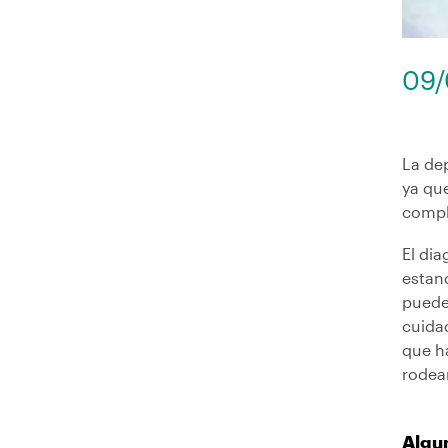
09/
La de
ya qu
comple
El dia
estand
puede
cuida
que h
rodea
Algun