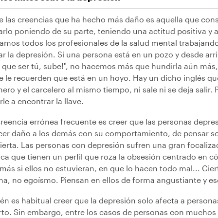
e las creencias que ha hecho más daño es aquella que con
rlo poniendo de su parte, teniendo una actitud positiva y an
íamos todos los profesionales de la salud mental trabajan
r la depresión. Si una persona está en un pozo y desde arri
s que ser tú, sube!", no hacemos más que hundirla aún más, 
e le recuerden que está en un hoyo. Hay un dicho inglés que
nero y el carcelero al mismo tiempo, ni sale ni se deja sali
le a encontrar la llave.
creencia errónea frecuente es creer que las personas depre
cer daño a los demás con su comportamiento, de pensar so
cierta. Las personas con depresión sufren una gran focaliza
fica que tienen un perfil que roza la obsesión centrado en 
más si ellos no estuvieran, en que lo hacen todo mal... Cier
ma, no egoísmo. Piensan en ellos de forma angustiante y e
én es habitual creer que la depresión solo afecta a perso
erto. Sin embargo, entre los casos de personas con mucho