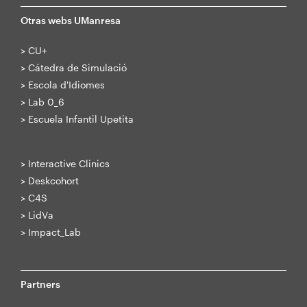
Otras webs UManresa
>
CU+
>
Cátedra de Simulació
>
Escola d'Idiomes
>
Lab 0_6
>
Escuela Infantil Upetita
>
Interactive Clinics
>
Deskcohort
>
C4S
>
LidVa
>
Impact_Lab
Partners