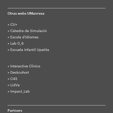
Otras webs UManresa
>
CU+
>
Cátedra de Simulació
>
Escola d'Idiomes
>
Lab 0_6
>
Escuela Infantil Upetita
>
Interactive Clinics
>
Deskcohort
>
C4S
>
LidVa
>
Impact_Lab
Partners