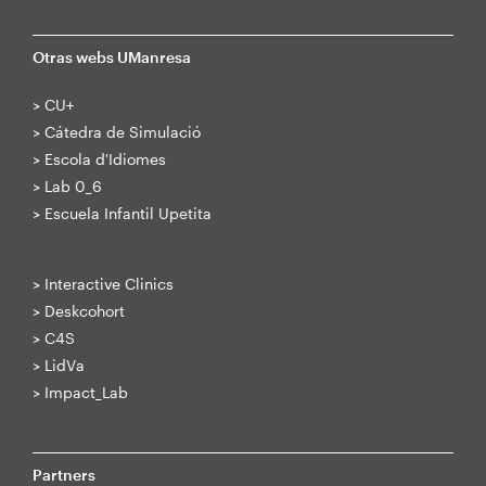
Otras webs UManresa
>
CU+
>
Cátedra de Simulació
>
Escola d'Idiomes
>
Lab 0_6
>
Escuela Infantil Upetita
>
Interactive Clinics
>
Deskcohort
>
C4S
>
LidVa
>
Impact_Lab
Partners