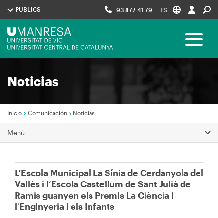
Pasar
PUBLICS
93 877 41 79
ES
al
contenido
Menú
principal
Toggle 
UManresa
Navegació
Noticias
principal
Inicio
Comunicación
Noticias
Sobrescribir
Menú
enlaces
de
L’Escola Municipal La Sínia de Cerdanyola del
ayuda
Vallès i l’Escola Castellum de Sant Julià de
a
Ramis guanyen els Premis La Ciència i
la
l’Enginyeria i els Infants