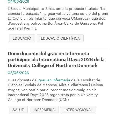
navegación
04/06/2026
L’Escola Municipal La Sínia, amb la proposta titulada “La
ciència fa baixada”, ha guanyat la vuitena edició del premi
La Ciència i els Infants, que convoca UManresa i que des
d’aquest any patrocina BonÀrea–Caixa de Guissona. Pel
que fa al Premi L
EDUCACIÓ
EDUCACIÓ CIENTÍFICA
Dues docents del grau en Infermeria
participen als International Days 2026 de la
University College of Northern Denmark
03/06/2026
Dues docents del
grau en Infermeria
de la Facultat de
Ciències Socials de Manresa, Mireia Vilafranca i Helena
Vergez, van participar el passat mes de maig en els
International Days 2026 organitzats per la University
College of Northern Denmark (UCN)
SALUT
INFERMERIA
INTERNACIONAL