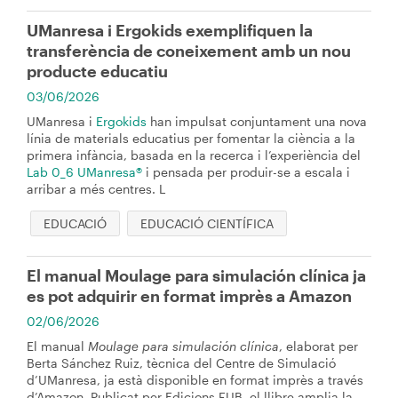
UManresa i Ergokids exemplifiquen la
transferència de coneixement amb un nou
producte educatiu
03/06/2026
UManresa i
Ergokids
han impulsat conjuntament una nova
línia de materials educatius per fomentar la ciència a la
primera infància, basada en la recerca i l’experiència del
Lab 0_6 UManresa®
i pensada per produir-se a escala i
arribar a més centres. L
EDUCACIÓ
EDUCACIÓ CIENTÍFICA
El manual Moulage para simulación clínica ja
es pot adquirir en format imprès a Amazon
02/06/2026
El manual
Moulage para simulación clínica
, elaborat per
Berta Sánchez Ruiz, tècnica del Centre de Simulació
d’UManresa, ja està disponible en format imprès a través
d’Amazon. Publicat per Edicions FUB, el llibre amplia la