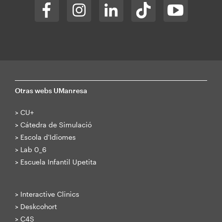
Otras webs UManresa
>
CU+
>
Cátedra de Simulació
>
Escola d'Idiomes
>
Lab 0_6
>
Escuela Infantil Upetita
>
Interactive Clinics
>
Deskcohort
>
C4S