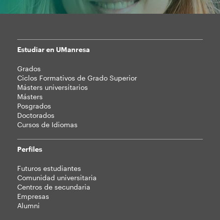
Estudiar en UManresa
Mapa
Grados
web
Ciclos Formativos de Grado Superior
Másters universitarios
Másters
Posgrados
Doctorados
Cursos de Idiomas
Perfiles
Futuros estudiantes
Comunidad universitaria
Centros de secundaria
Empresas
Alumni