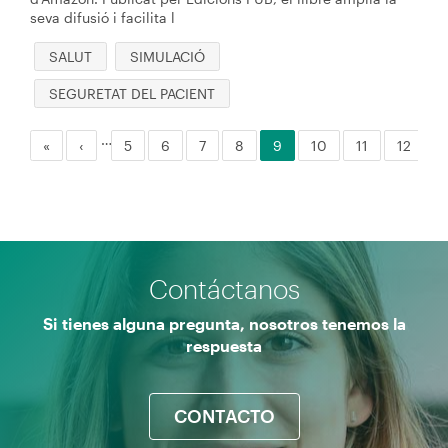
seva difusió i facilita l
SALUT
SIMULACIÓ
SEGURETAT DEL PACIENT
…
Primera
«
Página
‹
Página
5
Página
6
Página
7
Página
8
Página
9
Página
10
Página
11
Página
12
P
1
Paginación
página
anterior
actual
Contáctanos
Si tienes alguna pregunta, nosotros tenemos la
respuesta
CONTACTO