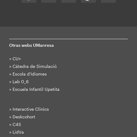
Otras webs UManresa
>
CU+
>
Cátedra de Simulació
>
Escola d'Idiomes
>
Lab 0_6
>
Escuela Infantil Upetita
>
Interactive Clinics
>
Deskcohort
>
C4S
>
LidVa