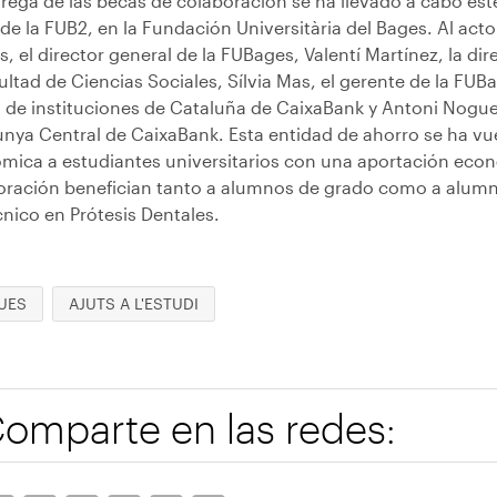
rega de las becas de colaboración se ha llevado a cabo este
de la FUB2, en la Fundación Universitària del Bages. Al acto
, el director general de la FUBages, Valentí Martínez, la d
ultad de Ciencias Sociales, Sílvia Mas, el gerente de la FU
 de instituciones de Cataluña de CaixaBank y Antoni Noguer
unya Central de CaixaBank. Esta entidad de ahorro se ha v
mica a estudiantes universitarios con una aportación eco
oración benefician tanto a alumnos de grado como a alumn
nico en Prótesis Dentales.
UES
AJUTS A L'ESTUDI
omparte en las redes: