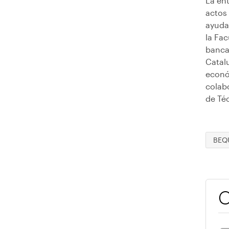
La ent
actos 
ayudas
la Fac
banca
Catal
econó
colab
de Téc
BEQ
C