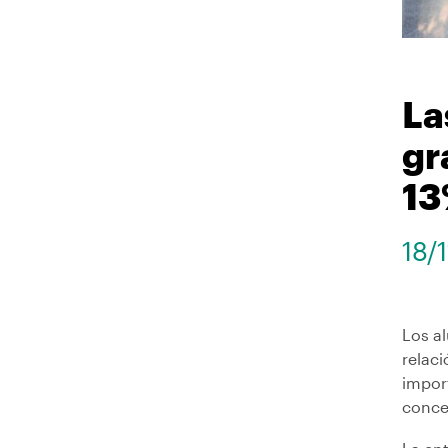
La
gr
13
18/
Los a
relac
impor
conce