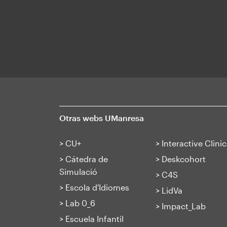
Otras webs UManresa
>
CU+
>
Interactive Clinic
>
Cátedra de
>
Deskcohort
Simulació
>
C4S
>
Escola d'Idiomes
>
LidVa
>
Lab 0_6
>
Impact_Lab
>
Escuela Infantil