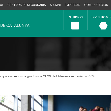
AL
CENTROS DE SECUNDARIA
ALUMNI
EMPRESAS
COMUNICACIÓN
ESTUDIOS
INVESTIGAC
Navegació
principal
ión para alumnos de grado y de CFGS de UManresa aumentan un 13%
en