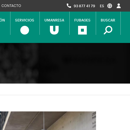
CONTACTO
93 877 41 79
ES
IÓN
SERVICIOS
UMANRESA
FUBAGES
BUSCAR