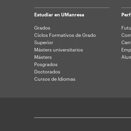
Estudiar en UManresa
Perf
Mapa
Grados
Futu
Ciclos Formativos de Grado
Comu
web
Superior
Cent
Másters universitarios
Emp
Másters
Alu
Posgrados
Doctorados
Cursos de Idiomas