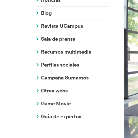
Comunicaci
ayuda
Blog
a
Revista UCampus
la
Sala de prensa
navegación
Recursos multimedia
Perfiles sociales
Campaña Sumamos
Otras webs
Game Movie
Guía de expertos