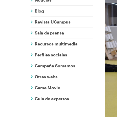
Comunicaci
ayuda
Blog
a
Revista UCampus
la
Sala de prensa
navegación
Recursos multimedia
Perfiles sociales
Campaña Sumamos
Otras webs
Game Movie
Guía de expertos