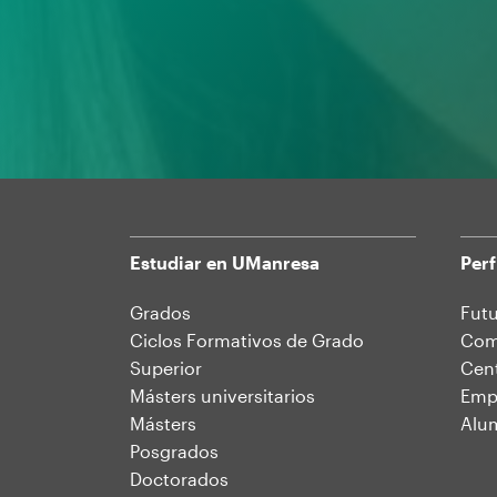
Estudiar en UManresa
Perf
Mapa
Grados
Futu
Ciclos Formativos de Grado
Comu
web
Superior
Cent
Másters universitarios
Emp
Másters
Alu
Posgrados
Doctorados