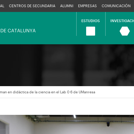
AL
CENTROS DE SECUNDARIA
ALUMNI
EMPRESAS
COMUNICACIÓN
ESTUDIOS
INVESTIGAC
Navegació
principal
man en didáctica de la ciencia en el Lab 0 6 de UManresa
en