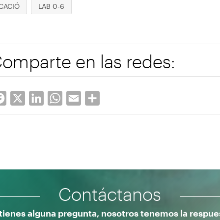
CACIÓ
LAB 0-6
omparte en las redes:
Facebook
X
LinkedIn
WhatsApp
Email
Share
Contáctanos
 tienes alguna pregunta, nosotros tenemos la respue