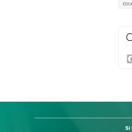
EDU
C
Si