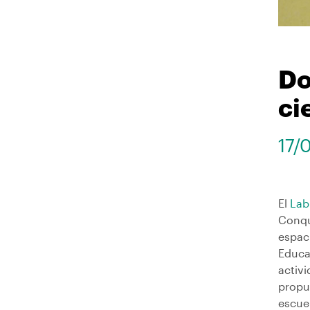
Do
ci
17/
El
Lab
Conqu
espaci
Educa
activ
propue
escuel