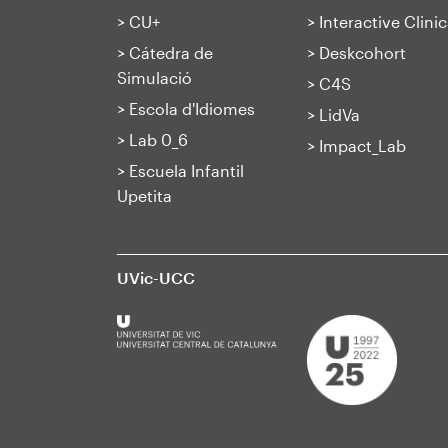
>
CU+
>
Interactive Clinic
>
Cátedra de
>
Deskcohort
Simulació
>
C4S
>
Escola d'Idiomes
>
LidVa
>
Lab 0_6
>
Impact_Lab
>
Escuela Infantil
Upetita
UVic-UCC