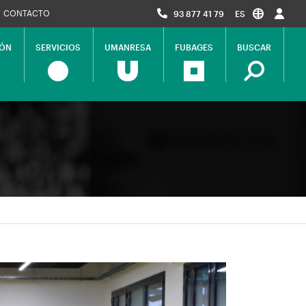
CONTACTO
93 877 41 79
ES
IÓN
SERVICIOS
UMANRESA
FUBAGES
BUSCAR