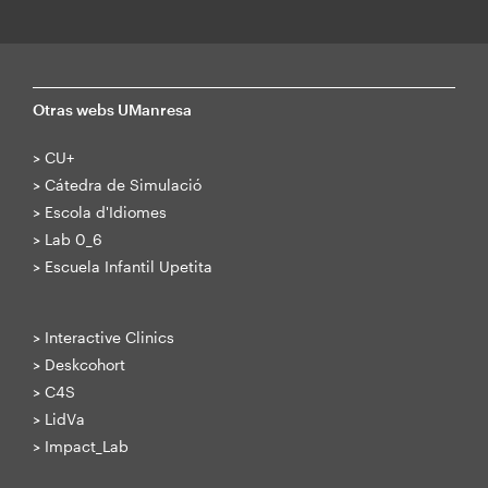
Otras webs UManresa
>
CU+
>
Cátedra de Simulació
>
Escola d'Idiomes
>
Lab 0_6
>
Escuela Infantil Upetita
>
Interactive Clinics
>
Deskcohort
>
C4S
>
LidVa
>
Impact_Lab