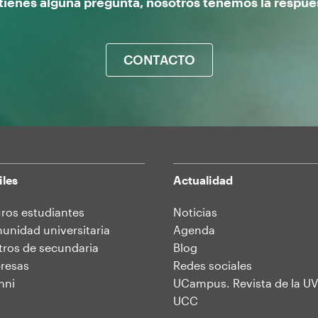
 tienes alguna pregunta, nosotros tenemos la respue
CONTACTO
iles
Actualidad
ros estudiantes
Noticias
nidad universitaria
Agenda
ros de secundaria
Blog
resas
Redes sociales
mni
UCampus. Revista de la UV
UCC