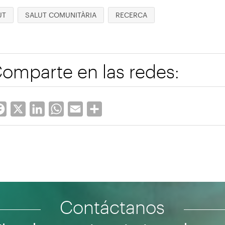
UT
SALUT COMUNITÀRIA
RECERCA
omparte en las redes:
Facebook
X
LinkedIn
WhatsApp
Email
Share
Contáctanos