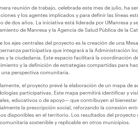
mera reunión de trabajo, celebrada este mes de julio, ha ser
uciones y los agentes implicados y para definir las líneas es
go de dos años. La iniciativa está liderada por UManresa y s
amiento de Manresa y la Agencia de Salud Pública de la Cat
e los ejes centrales del proyecto es la creación de una Mes
ernanza participativa que integrará a la Administración loc
es y la ciudadanía. Este espacio facilitará la coordinación de
miento y la definición de estrategias compartidas para hace
 una perspectiva comunitaria.
elamente, el proyecto prevé la elaboración de un mapa de a
logías participativas. Este mapa permitirá identificar y vis
ales, educativos o de apoyo— que contribuyen al bienestar d
almente la prescripción social, reforzando la conexión entr
os disponibles en el territorio. Los resultados del proyect
comunitaria sostenible y replicable en otros municipios.