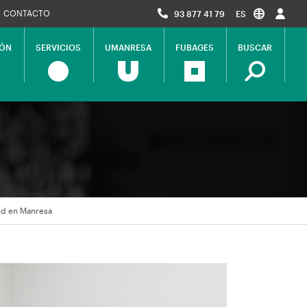
CONTACTO
93 877 41 79
ES
IÓN
SERVICIOS
UMANRESA
FUBAGES
BUSCAR
lud en Manresa