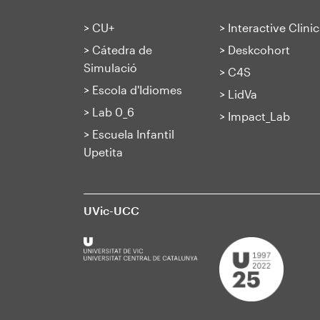
>
CU+
>
Interactive Clinic
>
Cátedra de
>
Deskcohort
Simulació
>
C4S
>
Escola d'Idiomes
>
LidVa
>
Lab 0_6
>
Impact_Lab
>
Escuela Infantil
Upetita
UVic-UCC