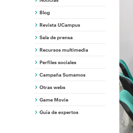
Comunicaci
ayuda
Blog
a
Revista UCampus
la
Sala de prensa
navegación
Recursos multimedia
Perfiles sociales
Campaña Sumamos
Otras webs
Game Movie
Guía de expertos