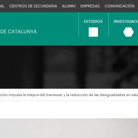
AL
CENTROS DE SECUNDARIA
ALUMNI
EMPRESAS
COMUNICACIÓN
ESTUDIOS
INVESTIGAC
Navegació
principal
ción impulsa la mejora del bienestar y la reducción de las desigualdades en sa
en