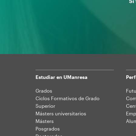
Si
Estudiar en UManresa
Perf
Mapa
Grados
Futu
Ciclos Formativos de Grado
Comu
web
Superior
Cent
Másters universitarios
Emp
Másters
Alu
Posgrados