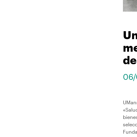
Un
me
de
06/
UManr
«Salud
bienes
selec
Funda