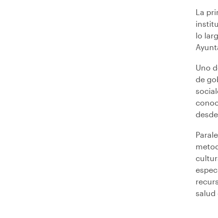
La pri
instit
lo lar
Ayunt
Uno d
de gob
social
conoci
desde
Paral
metodo
cultur
especi
recurs
salud 