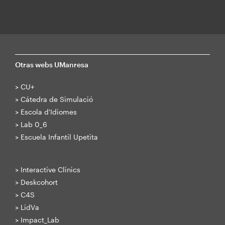
Otras webs UManresa
>
CU+
>
Cátedra de Simulació
>
Escola d'Idiomes
>
Lab 0_6
>
Escuela Infantil Upetita
>
Interactive Clinics
>
Deskcohort
>
C4S
>
LidVa
>
Impact_Lab