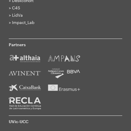
>
Deskcohort
>
C4S
>
LidVa
>
Impact_Lab
Partners
UVic-UCC