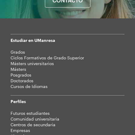
CONTACTO
Estudiar en UManresa
Mapa
Grados
web
Ciclos Formativos de Grado Superior
Másters universitarios
Másters
Posgrados
Doctorados
Cursos de Idiomas
Perfiles
Futuros estudiantes
Comunidad universitaria
Centros de secundaria
Empresas