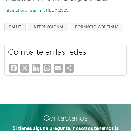
International Summit HELIX 2025
SALUT
INTERNACIONAL
FORMACIÓ CONTINUA
Comparte en las redes:
Facebook
X
LinkedIn
WhatsApp
Email
Share
Contáctanos
Si tienes alguna pregunta, nosotros tenemos la