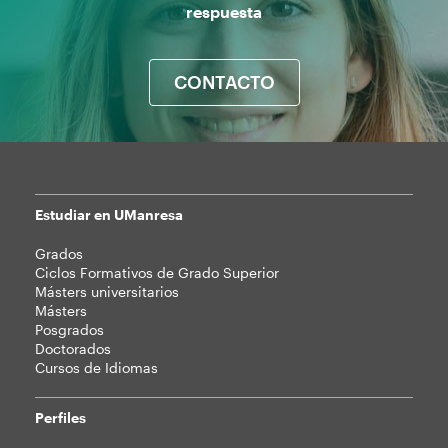
respuesta
CONTACTO
Estudiar en UManresa
Mapa
Grados
web
Ciclos Formativos de Grado Superior
Másters universitarios
Másters
Posgrados
Doctorados
Cursos de Idiomas
Perfiles