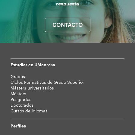
respuesta
CONTACTO
Estudiar en UManresa
Mapa
Grados
web
Ciclos Formativos de Grado Superior
Másters universitarios
Másters
Posgrados
Doctorados
Cursos de Idiomas
Perfiles