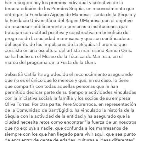
han recogido hoy los premios individual y colectivo de la
tercera edición de los Premios Sèquia, un reconocimiento que
entregan la Fundació Aigües de Manresa - Junta de la Sèquia y
la Fundació Universitària del Bages-UManresa con el objetivo
de reconocer públicamente a personas e instituciones que
trabajan con actitud positiva y constructiva en beneficio del
progreso de la sociedad manresana y que son continuadoras
del espíritu de los impulsores de la Sèquia. El premio, que
consiste en una escultura del artista manresano Ramon Oms,
se ha hecho en el Museo de la Técnica de Manresa, en el
marco del programa de la Festa de la Llum.
Sebastià Catllà ha agradecido el reconocimiento asegurando
que no es el único que lo merece y que, en su caso, lo tiene
que compartir con todas aquellas personas que le han
permitido dedicar parte de su tiempo a actividades vinculadas
con la iniciativa social: la família y los socios de su empresa
Oliva Torras. Por otra parte, Pere Sobrerroca, en representación
de la Comunidad de Sant'Egidio, ha vinculado la historia de la
Sèquia con la actividad de la entidad y ha asegurado que la
ciudad necesita retos como encontrar "la fuerza de un nosotros
que no excluya a nadie, que confunda a los manresanos de
siempre con los que han llegado para vivir aquí, que sea punto
de encuentro de gente de edades, culturas e ideas diferentes".