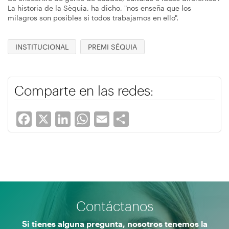
La historia de la Sèquia, ha dicho, "nos enseña que los
milagros son posibles si todos trabajamos en ello".
INSTITUCIONAL
PREMI SÉQUIA
Comparte en las redes:
Facebook
X
LinkedIn
WhatsApp
Email
Share
Contáctanos
Si tienes alguna pregunta, nosotros tenemos la