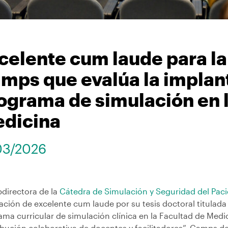
celente cum laude para la
mps que evalúa la implan
ograma de simulación en l
dicina
03/2026
bdirectora de la
Cátedra de Simulación y Seguridad del Pac
cación de excelente cum laude por su tesis doctoral titula
ma curricular de simulación clínica en la Facultad de Medi
ibución colaborativa de docentes y facilitadores”. Camps de