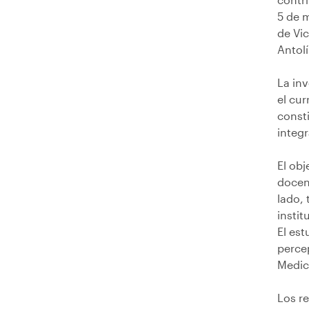
5 de 
de Vic
Antol
La in
el cur
const
integr
El obj
docent
lado, 
instit
El est
perce
Medic
Los r