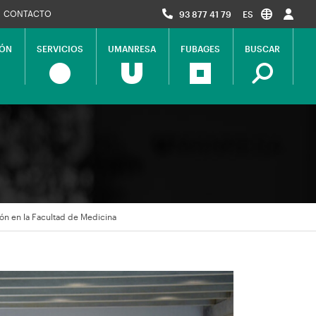
CONTACTO
93 877 41 79
ES
IÓN
SERVICIOS
UMANRESA
FUBAGES
BUSCAR
ón en la Facultad de Medicina