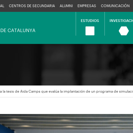
AL
CENTROS DE SECUNDARIA
ALUMNI
EMPRESAS
COMUNICACIÓN
ESTUDIOS
INVESTIGAC
Navegació
principal
 la tesis de Aida Camps que evalúa la implantación de un programa de simulaci
en