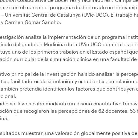
marzo en el marco del programa de doctorado en Innovación 
 – Universitat Central de Catalunya (UVic-UCC). El trabajo h
í y Carmen Gomar Sancho.
vestigación analiza la implementación de un programa instit
rículo del grado en Medicina de la UVic-UCC durante los pr
ituye uno de los primeros trabajos en el Estado español qu
ación curricular de la simulación clínica en una facultad d
etivo principal de la investigación ha sido analizar la perce
es, facilitadores de simulación y estudiantes, en relación
también pretendía identificar los factores que contribuyen 
ucional.
udio se llevó a cabo mediante un diseño cuantitativo trans
pción que recogieron las percepciones de 62 docentes, 53 fa
ina.
esultados muestran una valoración globalmente positiva d