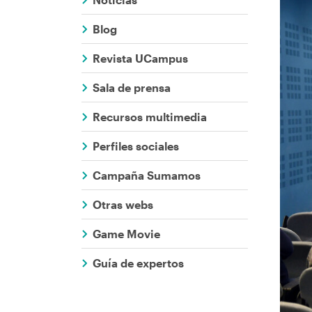
Comunicaci
ayuda
Blog
a
Revista UCampus
la
Sala de prensa
navegación
Recursos multimedia
Perfiles sociales
Campaña Sumamos
Otras webs
Game Movie
Guía de expertos