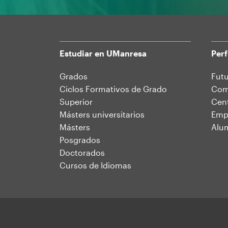
Estudiar en UManresa
Perf
Mapa
Grados
Futu
Ciclos Formativos de Grado
Comu
web
Superior
Cent
Másters universitarios
Emp
Másters
Alu
Posgrados
Doctorados
Cursos de Idiomas