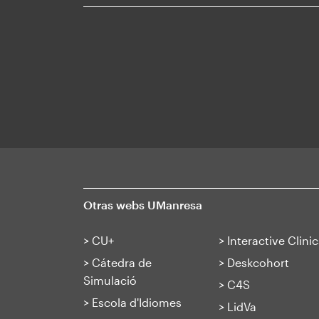
Otras webs UManresa
>
CU+
>
Interactive Clinic
>
Cátedra de
>
Deskcohort
Simulació
>
C4S
>
Escola d'Idiomes
>
LidVa