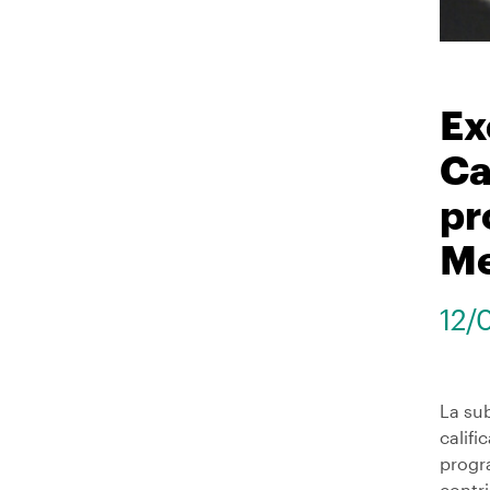
Ex
Ca
pr
Me
12/
La su
califi
progra
contr