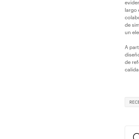
evide
largo 
colabo
de si
un ele
A part
diseñ
de re
calida
REC
C