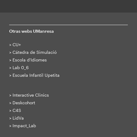
Otras webs UManresa
>
CU+
>
Cátedra de Simulació
>
Escola d'Idiomes
>
Lab 0_6
>
Escuela Infantil Upetita
>
Interactive Clinics
>
Deskcohort
>
C4S
>
LidVa
>
Impact_Lab