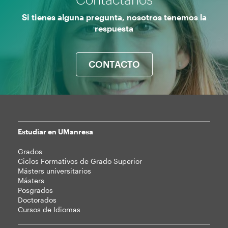
Si tienes alguna pregunta, nosotros tenemos la
respuesta
CONTACTO
Estudiar en UManresa
Mapa
Grados
web
Ciclos Formativos de Grado Superior
Másters universitarios
Másters
Posgrados
Doctorados
Cursos de Idiomas