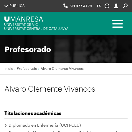
Pasar
PUBLICS
93 877 41 79
ES
al
contenido
Menú
principal
Toggle 
UManresa
Navegació
Profesorado
principal
Inicio
Profesorado
Alvaro Clemente Vivancos
Sobrescribir
Alvaro Clemente Vivancos
enlaces
de
ayuda
Titulaciones académicas
a
la
Diplomado en Enfermería (UCH-CEU)