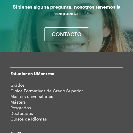
Si tienes alguna pregunta, nosotros tenemos la
respuesta
CONTACTO
Estudiar en UManresa
Mapa
Grados
web
Ciclos Formativos de Grado Superior
Másters universitarios
Másters
Posgrados
Doctorados
Cursos de Idiomas