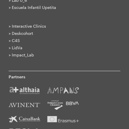
>
Lab 0_6
>
Escuela Infantil Upetita
>
Interactive Clinics
>
Deskcohort
>
C4S
>
LidVa
>
Impact_Lab
Partners