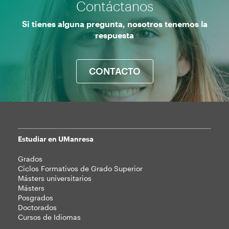
Contáctanos
Si tienes alguna pregunta, nosotros tenemos la
respuesta
CONTACTO
Estudiar en UManresa
Mapa
Grados
web
Ciclos Formativos de Grado Superior
Másters universitarios
Másters
Posgrados
Doctorados
Cursos de Idiomas