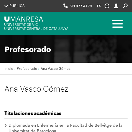
Pasar
PUBLICS
93 877 41 79
ES
al
contenido
Menú
principal
Toggle 
UManresa
Navegació
Profesorado
principal
Inicio
Profesorado
Ana Vasco Gómez
Sobrescribir
Ana Vasco Gómez
enlaces
de
ayuda
Titulaciones académicas
a
la
Diplomada en Enfermería en la Facultad de Bellvitge de la
Universitat de Barcelona