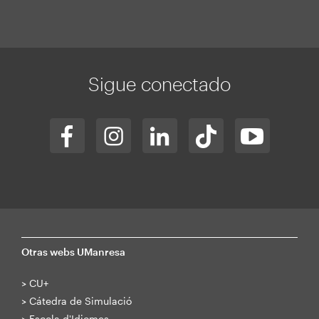
Sigue conectado
Otras webs UManresa
>
CU+
>
Cátedra de Simulació
>
Escola d'Idiomes