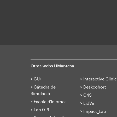
Otras webs UManresa
>
CU+
>
Interactive Clinic
>
Cátedra de
>
Deskcohort
Simulació
>
C4S
>
Escola d'Idiomes
>
LidVa
>
Lab 0_6
>
Impact_Lab