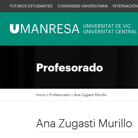
Pasar
FUTUROS ESTUDIANTES
COMUNIDAD UNIVERSITARIA
INTERNACION
al
contenido
Menú
principal
UManresa
Profesorado
Inicio
Profesorado
Ana Zugasti Murillo
Sobrescribir
Ana Zugasti Murillo
enlaces
de