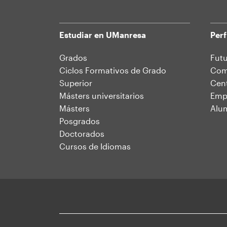
Estudiar en UManresa
Perf
Mapa
Grados
Futu
Ciclos Formativos de Grado
Comu
web
Superior
Cent
Másters universitarios
Emp
Másters
Alu
Posgrados
Doctorados
Cursos de Idiomas