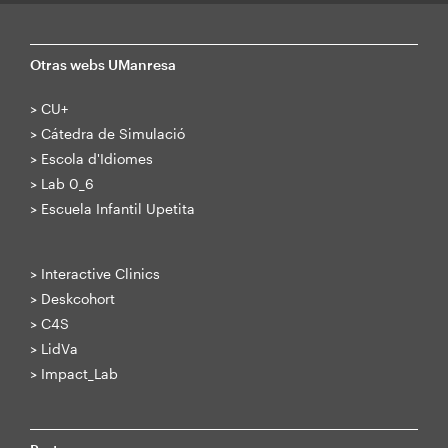
Otras webs UManresa
>
CU+
>
Cátedra de Simulació
>
Escola d'Idiomes
>
Lab 0_6
>
Escuela Infantil Upetita
>
Interactive Clinics
>
Deskcohort
>
C4S
>
LidVa
>
Impact_Lab