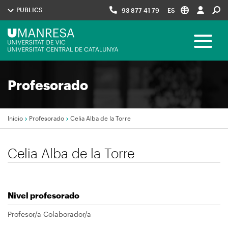
Pasar
PUBLICS
93 877 41 79
ES
al
contenido
Menú
principal
Toggle 
UManresa
Navegació
Profesorado
principal
Inicio
Profesorado
Celia Alba de la Torre
Sobrescribir
Celia Alba de la Torre
enlaces
de
ayuda
Nivel profesorado
a
la
Profesor/a Colaborador/a