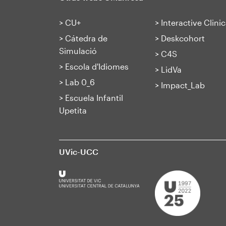
>
CU+
>
Interactive Clinic
>
Cátedra de
>
Deskcohort
Simulació
>
C4S
>
Escola d'Idiomes
>
LidVa
>
Lab 0_6
>
Impact_Lab
>
Escuela Infantil
Upetita
UVic-UCC