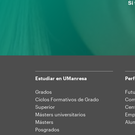
Si
Estudiar en UManresa
Perf
Mapa
Grados
Futu
Ciclos Formativos de Grado
Comu
web
Superior
Cent
Másters universitarios
Emp
Másters
Alu
Posgrados