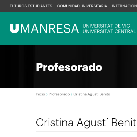
Pasar
FUTUROS ESTUDIANTES
COMUNIDAD UNIVERSITARIA
INTERNACION
al
contenido
Menú
principal
UManresa
Profesorado
Inicio
Profesorado
Cristina Agustí Benito
Sobrescribir
Cristina Agustí Beni
enlaces
de