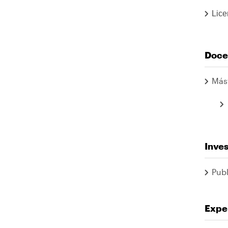
Lice
Doce
Más
Inves
Publ
Exper