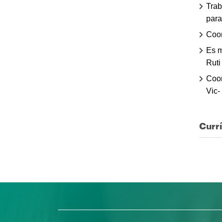
Trab
para
Coor
Es m
Ruti
Coor
Vic-
Curr