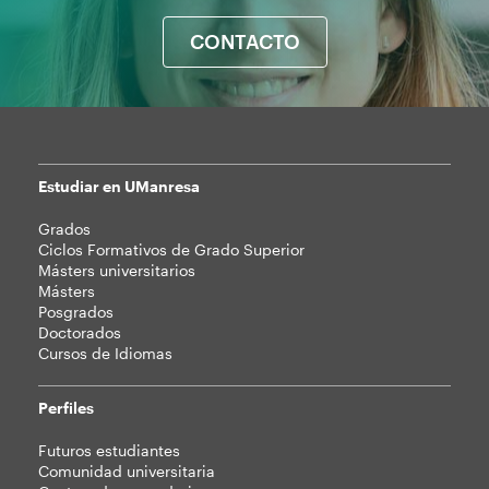
CONTACTO
Estudiar en UManresa
Mapa
Grados
web
Ciclos Formativos de Grado Superior
Másters universitarios
Másters
Posgrados
Doctorados
Cursos de Idiomas
Perfiles
Futuros estudiantes
Comunidad universitaria