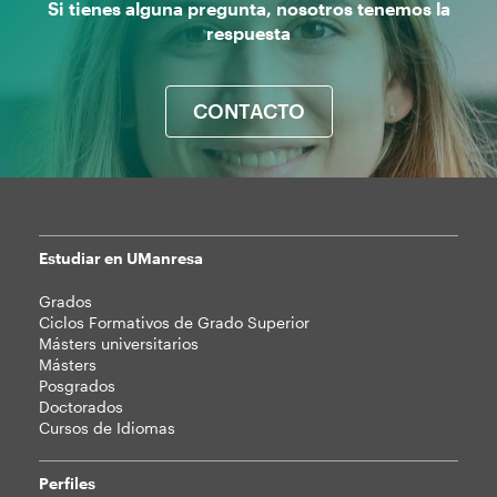
Si tienes alguna pregunta, nosotros tenemos la
respuesta
CONTACTO
Estudiar en UManresa
Mapa
Grados
web
Ciclos Formativos de Grado Superior
Másters universitarios
Másters
Posgrados
Doctorados
Cursos de Idiomas
Perfiles