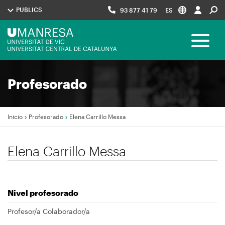
Pasar
PUBLICS
93 877 41 79
ES
al
contenido
Menú
principal
Toggle 
UManresa
Navegació
Profesorado
principal
Inicio
Profesorado
Elena Carrillo Messa
Sobrescribir
Elena Carrillo Messa
enlaces
de
ayuda
Nivel profesorado
a
la
Profesor/a Colaborador/a