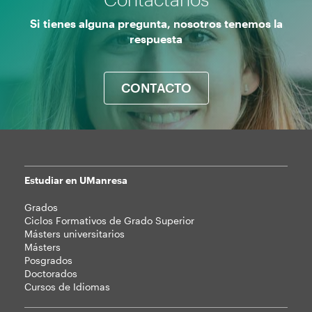
Si tienes alguna pregunta, nosotros tenemos la
respuesta
CONTACTO
Estudiar en UManresa
Mapa
Grados
web
Ciclos Formativos de Grado Superior
Másters universitarios
Másters
Posgrados
Doctorados
Cursos de Idiomas