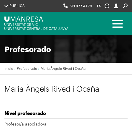
Pasar
PUBLICS
93 877 41 79
ES
al
contenido
Menú
principal
Toggle 
UManresa
Navegació
Profesorado
principal
Inicio
Profesorado
Maria Àngels Rived i Ocaña
Sobrescribir
Maria Àngels Rived i Ocaña
enlaces
de
ayuda
Nivel profesorado
a
la
Profesor/a asociado/a