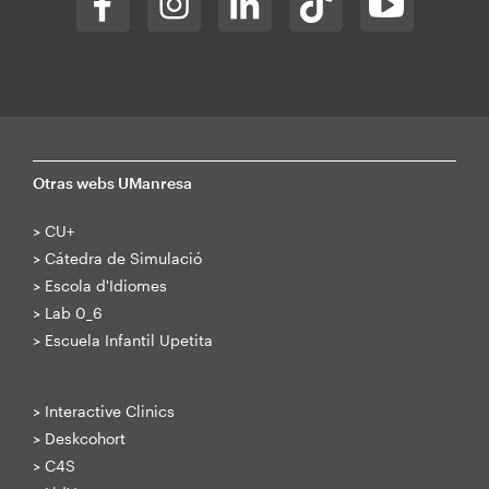
Otras webs UManresa
>
CU+
>
Cátedra de Simulació
>
Escola d'Idiomes
>
Lab 0_6
>
Escuela Infantil Upetita
>
Interactive Clinics
>
Deskcohort
>
C4S