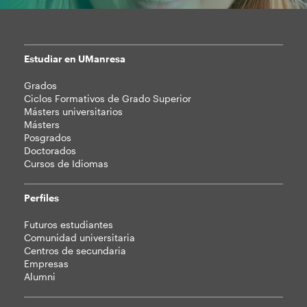
Estudiar en UManresa
Mapa
Grados
web
Ciclos Formativos de Grado Superior
Másters universitarios
Másters
Posgrados
Doctorados
Cursos de Idiomas
Perfiles
Futuros estudiantes
Comunidad universitaria
Centros de secundaria
Empresas
Alumni