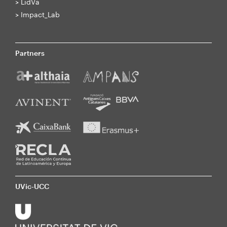
>
LidVa
>
Impact_Lab
Partners
UVic-UCC