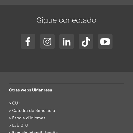
Sigue conectado
Otras webs UManresa
>
CU+
>
Cátedra de Simulació
>
Escola d'Idiomes
>
Lab 0_6
>
Escuela Infantil Upetita