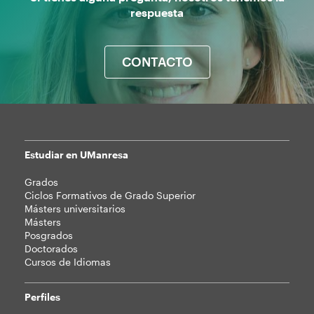
respuesta
CONTACTO
Estudiar en UManresa
Mapa
Grados
web
Ciclos Formativos de Grado Superior
Másters universitarios
Másters
Posgrados
Doctorados
Cursos de Idiomas
Perfiles