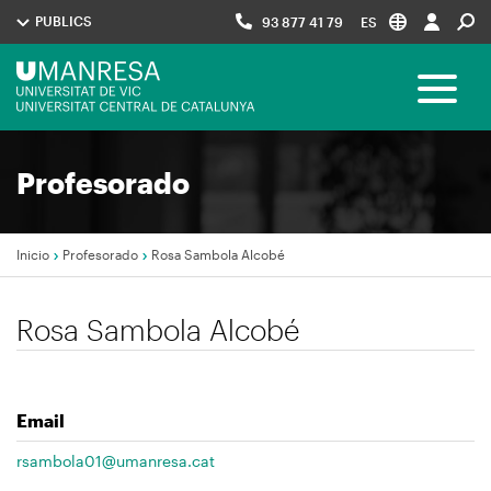
Pasar
PUBLICS
93 877 41 79
ES
al
contenido
Menú
principal
Toggle 
UManresa
Navegació
Profesorado
principal
Inicio
Profesorado
Rosa Sambola Alcobé
Sobrescribir
Rosa Sambola Alcobé
enlaces
de
ayuda
Email
a
la
rsambola01@umanresa.cat