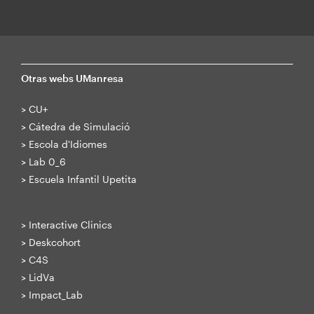
Otras webs UManresa
>
CU+
>
Cátedra de Simulació
>
Escola d'Idiomes
>
Lab 0_6
>
Escuela Infantil Upetita
>
Interactive Clinics
>
Deskcohort
>
C4S
>
LidVa
>
Impact_Lab