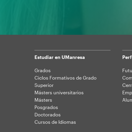
Estudiar en UManresa
Perf
Mapa
Grados
Futu
Ciclos Formativos de Grado
Comu
web
Superior
Cent
Másters universitarios
Emp
Másters
Alu
Posgrados
Doctorados
Cursos de Idiomas