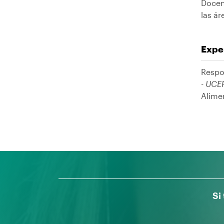
Docent
las ár
Exper
Respo
- UCE
Alimen
Si