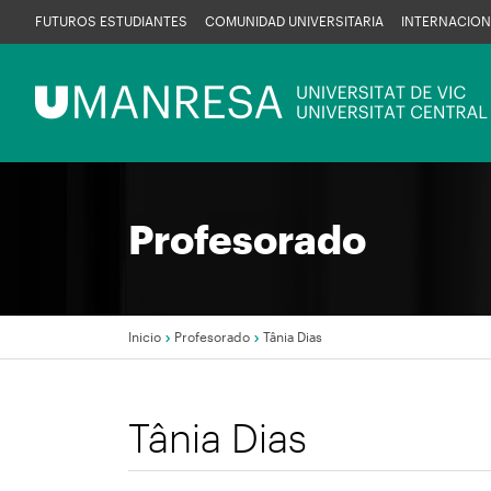
Pasar
FUTUROS ESTUDIANTES
COMUNIDAD UNIVERSITARIA
INTERNACION
al
contenido
Menú
principal
UManresa
Profesorado
Inicio
Profesorado
Tânia Dias
Sobrescribir
Tânia Dias
enlaces
de