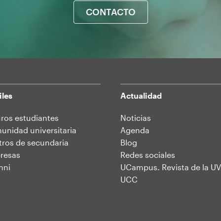
CONTACTO
iles
Actualidad
ros estudiantes
Noticias
nidad universitaria
Agenda
ros de secundaria
Blog
resas
Redes sociales
mni
UCampus. Revista de la UV
UCC