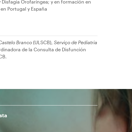
y Disfagia Orofaríngea; y en formación en
a, en Portugal y España
Castelo Branco
(ULSCB),
Serviço de Pediatria
rdinadora de la Consulta de Disfunción
SCB.
sta