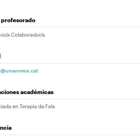
l profesorado
sor/a Colaborador/a
l
a@umanresa.cat
laciones académicas
iada en Terapia da Fala
ncia