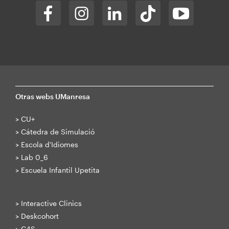
Otras webs UManresa
>
CU+
>
Cátedra de Simulació
>
Escola d'Idiomes
>
Lab 0_6
>
Escuela Infantil Upetita
>
Interactive Clinics
>
Deskcohort
>
C4S