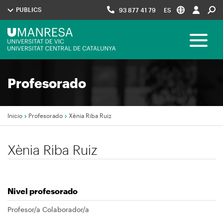
Pasar
PUBLICS
93 877 41 79
ES
al
contenido
Menú
principal
Toggle 
UManresa
Navegació
Profesorado
principal
Inicio
Profesorado
Xènia Riba Ruiz
Sobrescribir
Xènia Riba Ruiz
enlaces
de
ayuda
Nivel profesorado
a
la
Profesor/a Colaborador/a