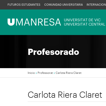
Pasar
FUTUROS ESTUDIANTES
COMUNIDAD UNIVERSITARIA
INTERNACION
al
contenido
Menú
principal
UManresa
Profesorado
Inicio
Professorat
Carlota Riera Claret
Sobrescribir
Carlota Riera Claret
enlaces
de