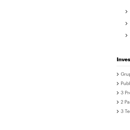
Inves
Grup
Publ
3 Pr
2 Pa
3 Te