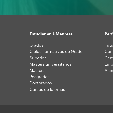
Estudiar en UManresa
Perf
Mapa
Grados
Futu
Ciclos Formativos de Grado
Comu
web
Superior
Cent
Másters universitarios
Emp
Másters
Alu
Posgrados
Doctorados
Cursos de Idiomas