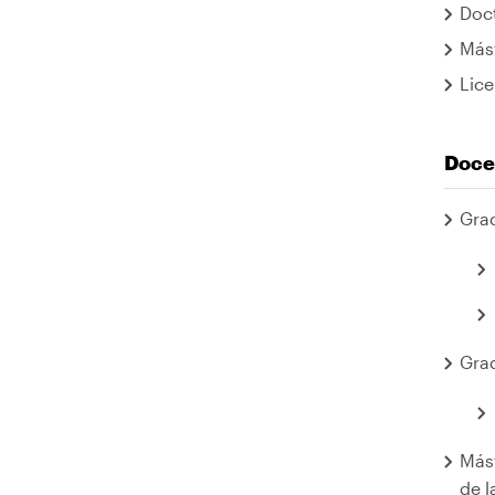
Doct
Mást
Lice
Doce
Gra
Grad
Mást
de l