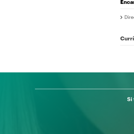
Enca
Dire
Curr
Si