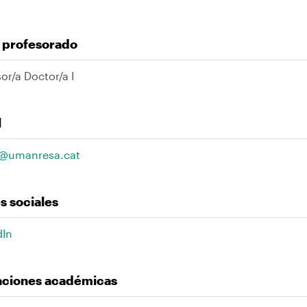
l profesorado
or/a Doctor/a I
l
a@umanresa.cat
s sociales
dIn
laciones académicas