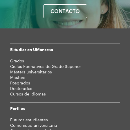
CONTACTO
Estudiar en UManresa
Mapa
Grados
web
Ciclos Formativos de Grado Superior
Másters universitarios
Másters
Posgrados
Doctorados
Cursos de Idiomas
Perfiles
Futuros estudiantes
Comunidad universitaria