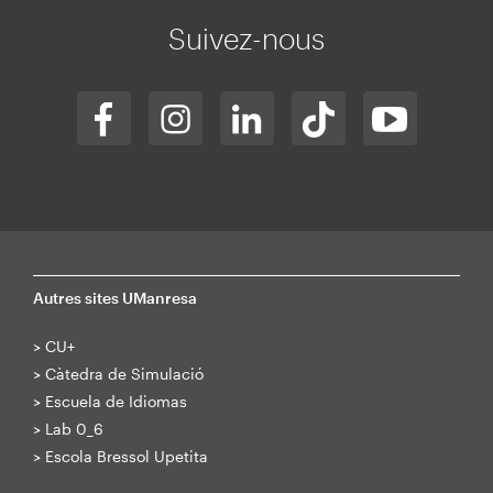
web
Suivez-nous
Autres sites UManresa
>
CU+
>
Càtedra de Simulació
>
Escuela de Idiomas
>
Lab 0_6
>
Escola Bressol Upetita