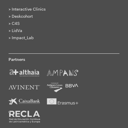
>
Interactive Clinics
>
Deskcohort
>
C4S
>
LidVa
>
Impact_Lab
Partners