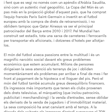
i fent que es vegi no només com un apèndix d’Aràbia Saudita,
sinó com un autèntic rival geopolític. La Copa del Món és un
pas més en la projecció global d’aquest país, que ha comprat
l’equip francès Paris Saint-Germain o invertit en el futbol
europeu amb la compra de drets de retransmissió, i no
oblidem tampoc que Qatar Airways va ser el principal
patrocinador del Barça entre 2010 i 2017. Pel Mundial han
construït set estadis, tota una xarxa de carreteres i ferrocarrils
per transportar els aficionats, i dotzenes d’hotels per allotjar-
los.
El món del futbol aixeca passions entre la multitud i és un
magnífic narcòtic social davant els greus problemes
econòmics que estem acumulant. Milions de persones
dirigeixen la seva atenció als terrenys de joc i obliden
momentàniament els problemes per arribar a final de mes i fer
front al pagament de la hipoteca o el lloguer del pis. Però el
món del futbol també acumula greus desequilibris financers.
Els ingressos més importants que tenen els clubs provenen
dels drets televisius, el màrqueting (que inclou patrocinis,
publicitat i merchandising) i la venda d’entrades, sense oblidar
els derivats de la venda de jugadors i d’immobilitzat material.
La seva composició ha anat canviant amb el temps. A la
dècada dels vuitanta els ingressos d’estadi suposaven el 70%