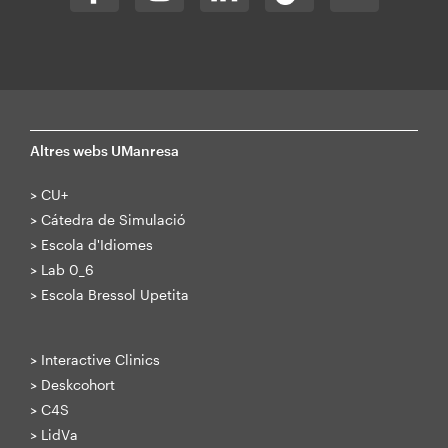
Altres webs UManresa
>
CU+
>
Cátedra de Simulació
>
Escola d'Idiomes
>
Lab 0_6
>
Escola Bressol Upetita
>
Interactive Clinics
>
Deskcohort
>
C4S
>
LidVa