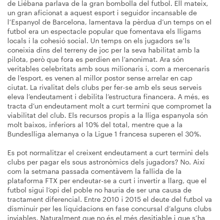
de Liébana parlava de la gran bombolla del futbol. Ell mateix,
un gran aficionat a aquest esport i seguidor incansable de
l’Espanyol de Barcelona, lamentava la pèrdua d’un temps on el
futbol era un espectacle popular que fomentava els lligams
locals i la cohesió social. Un temps on els jugadors se’ls
coneixia dins del terreny de joc per la seva habilitat amb la
pilota, però que fora es perdien en l’anonimat. Ara són
veritables celebritats amb sous milionaris i, com a mercenaris
de l’esport, es venen al millor postor sense arrelar en cap
ciutat. La rivalitat dels clubs per fer-se amb els seus serveis
eleva l’endeutament i debilita l’estructura financera. A més, es
tracta d’un endeutament molt a curt termini que compromet la
viabilitat del club. Els recursos propis a la lliga espanyola són
molt baixos, inferiors al 10% del total, mentre que a la
Bundeslliga alemanya o la Ligue 1 francesa superen el 30%.
Es pot normalitzar el creixent endeutament a curt termini dels
clubs per pagar els sous astronòmics dels jugadors? No. Així
com la setmana passada comentàvem la fallida de la
plataforma FTX per endeutar-se a curt i invertir a llarg, que el
futbol sigui l’opi del poble no hauria de ser una causa de
tractament diferencial. Entre 2010 i 2015 el deute del futbol va
disminuir per les liquidacions en fase concursal d’alguns clubs
inviables. Naturalment que no és el més desitjable i que s’ha