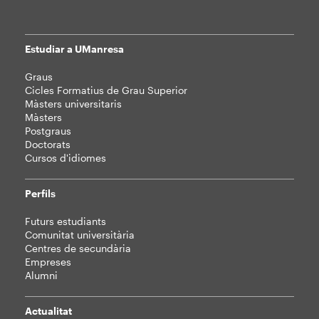
Estudiar a UManresa
Mapa
Graus
web
Cicles Formatius de Grau Superior
Màsters universitaris
Màsters
Postgraus
Doctorats
Cursos d'idiomes
Perfils
Futurs estudiants
Comunitat universitària
Centres de secundària
Empreses
Alumni
Actualitat