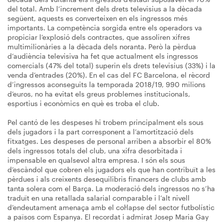
del total. Amb l’increment dels drets televisius a la dècada
següent, aquests es converteixen en els ingressos més
importants. La competència sorgida entre els operadors va
propiciar l’explosió dels contractes, que assoliren xifres
multimilionàries a la dècada dels noranta. Però la pèrdua
d’audiència televisiva ha fet que actualment els ingressos
comercials (47% del total) superin els drets televisius (33%) i la
venda d’entrades (20%). En el cas del FC Barcelona, el rècord
d’ingressos aconseguits la temporada 2018/19, 990 milions
d’euros, no ha evitat els greus problemes institucionals,
esportius i econòmics en què es troba el club.
Pel cantó de les despeses hi trobem principalment els sous
dels jugadors i la part corresponent a l’amortització dels
fitxatges. Les despeses de personal arriben a absorbir el 80%
dels ingressos totals del club, una xifra desorbitada i
impensable en qualsevol altra empresa. I són els sous
d’escàndol que cobren els jugadors els que han contribuït a les
pèrdues i als creixents desequilibris financers de clubs amb
tanta solera com el Barça. La moderació dels ingressos no s’ha
traduït en una retallada salarial comparable i l’alt nivell
d’endeutament amenaça amb el col·lapse del sector futbolístic
a països com Espanya. El recordat i admirat Josep Maria Gay