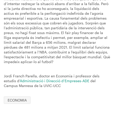
d’intentar redreçar la situació abans d’arribar a la fallida. Però
si la junta directiva no ho aconsegueix, la liquidació dels
actius és preferible a la perllongació indefinida de l’agonia
empresarial i esportiva. La causa fonamental dels problemes
són els sous excessius que cobren els jugadors. Sorprèn que
l’administració pública, tan partidària de la intervenció dels
preus, no hagi fixat sous màxims. El fair play financer de la
lliga espanyola és inefectiu i permet, per exemple, ampliar el
límit salarial del Barça a 656 milions, malgrat declarar
pèrdues de 481 milions a mitjan 2021. El límit salarial funciona
satisfactòriament a l’NBA, contribuint a l’equilibri dels equips,
l’espectacle i la competitivitat del millor bàsquet mundial. Què
impedeix aplicar-lo al futbol?
Jordi Franch Parella, doctor en Economia i professor dels
estudis d’
Administració i Direcció d’Empreses-ADE
del
Campus Manresa de la UVIC-UCC
ECONOMIA