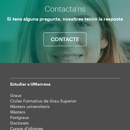
Contacta'ns
Si tens alguna pregunta, nosaltres tenim la resposta
CONTACTE
Estudiar a UManresa
Mapa
Graus
web
Cicles Formatius de Grau Superior
Màsters universitaris
Màsters
Postgraus
Doctorats
Cursos d'idiomes