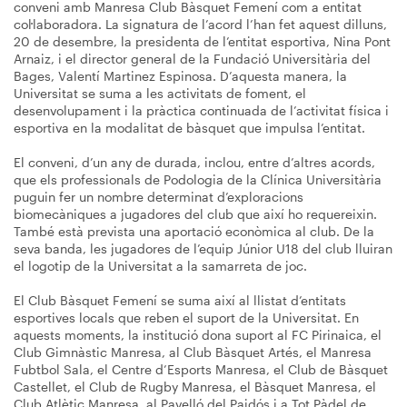
conveni amb Manresa Club Bàsquet Femení com a entitat
col·laboradora. La signatura de l’acord l’han fet aquest dilluns,
20 de desembre, la presidenta de l’entitat esportiva, Nina Pont
Arnaiz, i el director general de la Fundació Universitària del
Bages, Valentí Martinez Espinosa. D’aquesta manera, la
Universitat se suma a les activitats de foment, el
desenvolupament i la pràctica continuada de l’activitat física i
esportiva en la modalitat de bàsquet que impulsa l’entitat.
El conveni, d’un any de durada, inclou, entre d’altres acords,
que els professionals de Podologia de la Clínica Universitària
puguin fer un nombre determinat d’exploracions
biomecàniques a jugadores del club que així ho requereixin.
També està prevista una aportació econòmica al club. De la
seva banda, les jugadores de l’equip Júnior U18 del club lluiran
el logotip de la Universitat a la samarreta de joc.
El Club Bàsquet Femení se suma així al llistat d’entitats
esportives locals que reben el suport de la Universitat. En
aquests moments, la institució dona suport al FC Pirinaica, el
Club Gimnàstic Manresa, al Club Bàsquet Artés, el Manresa
Fubtbol Sala, el Centre d’Esports Manresa, el Club de Bàsquet
Castellet, el Club de Rugby Manresa, el Bàsquet Manresa, el
Club Atlètic Manresa, al Pavelló del Paidós i a Tot Pàdel de