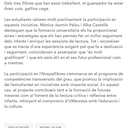
Dels tres llibres que han estat treballant, el guanyador ha estat
Ànec coix, gallina cega
.
Les estudiants valoren molt positivament la participació en
aquesta iniciativa. Mònica Jazmín Palau i Alba Castellà
destaquen que la formació universitària els ha proporcionat
eines i estratègies que els han permès fer un millor seguiment
dels infants i enriquir les sessions de lectura. Tot i reconèixer
que es tracta d’una experiència exigent pel que fa a dedicació
i seguiment, coincideixen a assenyalar que “és molt
gratificant” i que els serà útil en el seu futur professional com
a mestres.
La participació en l’Atrapallibres s’emmarca en el programa de
competències transversals del grau, que promou la implicació
de l’estudiantat en iniciatives amb impacte social. En aquest
cas, el projecte contribueix tant a la formació de futures
mestres com al foment de la lectura crítica i reflexiva entre
infants, reforçant el compromís d’UManresa amb l’educació i
la cultura.
EDUCACIÓ
ESPAI ALOY