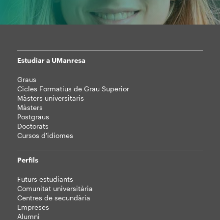
Estudiar a UManresa
Mapa
Graus
web
Cicles Formatius de Grau Superior
Màsters universitaris
Màsters
Postgraus
Doctorats
Cursos d'idiomes
Perfils
Futurs estudiants
Comunitat universitària
Centres de secundària
Empreses
Alumni