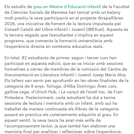
Els estudis de
grau en Mestre d’Educació Infantil
de la Facultat
de Ciències Socials de Manresa han tancat amb un balanç
molt positiu la seva participació en el projecte Atrapallibres
2026, una iniciativa de foment de la lectura impulsada pel
Consell Català del Llibre Infantil i Juvenil (IBBYcat). Aquesta és
la tercera vegada que l’estudiantat s’implica en aquest
programa, que connecta la formació universitària amb
l’experiència directa en contextos educatius reals.
En total, 82 estudiants de primer, segon i tercer curs han
participat en aquesta edició, que es va iniciar amb sessions
formatives a càrrec de membres de la comissió del Centre de
Documentació en Literatura Infantil i Juvenil Josep Maria Aloy.
Els tallers van servir per aprofundir en les obres finalistes de la
categoria de 9 anys:
Tortuga
, d’Alba Domingo;
Ànec coix,
gallina cega
, d’Ulrich Hub, i
La cançó de l’ocell toc
, de Fran
Pintadera. Posteriorment, cada estudiant ha dut a terme
sessions de lectura i mentoria amb un infant, amb qui ha
treballat de manera continuada els llibres de la categoria,
posant en pràctica els coneixements adquirits al grau. En
aquest sentit, la seva tasca ha anat més enllà de
l’acompanyament lector, ja que també han elaborat una
memòria final per analitzar i reflexionar sobre l’experiència.