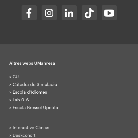
Altres webs UManresa
>
CU+
>
Cátedra de Simulació
>
Escola d'Idiomes
>
Lab 0_6
>
Escola Bressol Upetita
>
Interactive Clinics
>
Deskcohort