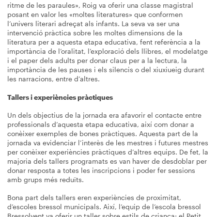
ritme de les paraules», Roig va oferir una classe magistral
posant en valor les «moltes literatures» que conformen
l’univers literari adreçat als infants. La seva va ser una
intervenció pràctica sobre les moltes dimensions de la
literatura per a aquesta etapa educativa, fent referència a la
importància de l’oralitat, l’exploració dels llibres, el modelatge
i el paper dels adults per donar claus per a la lectura, la
importància de les pauses i els silencis o del xiuxiueig durant
les narracions, entre d’altres.
Tallers i experiències pràctiques
Un dels objectius de la jornada era afavorir el contacte entre
professionals d’aquesta etapa educativa, així com donar a
conèixer exemples de bones pràctiques. Aquesta part de la
jornada va evidenciar l’interès de les mestres i futures mestres
per conèixer experiències pràctiques d’altres equips. De fet, la
majoria dels tallers programats es van haver de desdoblar per
donar resposta a totes les inscripcions i poder fer sessions
amb grups més reduïts.
Bona part dels tallers eren experiències de proximitat,
d’escoles bressol municipals. Així, l’equip de l’escola bressol
Bressolvent va oferir un taller sobre estils de criança; el Petit