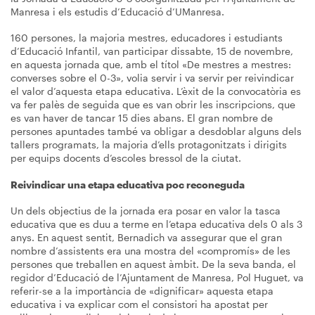
Manresa i els estudis d’Educació d’UManresa.
160 persones, la majoria mestres, educadores i estudiants
d’Educació Infantil, van participar dissabte, 15 de novembre,
en aquesta jornada que, amb el títol «De mestres a mestres:
converses sobre el 0-3», volia servir i va servir per reivindicar
el valor d’aquesta etapa educativa. L’èxit de la convocatòria es
va fer palès de seguida que es van obrir les inscripcions, que
es van haver de tancar 15 dies abans. El gran nombre de
persones apuntades també va obligar a desdoblar alguns dels
tallers programats, la majoria d’ells protagonitzats i dirigits
per equips docents d’escoles bressol de la ciutat.
Reivindicar una etapa educativa poc reconeguda
Un dels objectius de la jornada era posar en valor la tasca
educativa que es duu a terme en l’etapa educativa dels 0 als 3
anys. En aquest sentit, Bernadich va assegurar que el gran
nombre d’assistents era una mostra del «compromís» de les
persones que treballen en aquest àmbit. De la seva banda, el
regidor d’Educació de l’Ajuntament de Manresa, Pol Huguet, va
referir-se a la importància de «dignificar» aquesta etapa
educativa i va explicar com el consistori ha apostat per