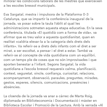
millorar les condicions laborals de les mestres que exerceixen
a les escoles bressol municipals.
Eva Sargatal, mestra i impulsora de la Plataforma 0-3
Catalunya, que va impartir la conferència inaugural de la
jornada, va posar sobre la taula l’oblit al qual les
administracions sotmeten aquesta etapa educativa. En la seva
conferència, titulada «El quotidià com a forma de vida», va
afirmar que es treu valor a aquesta quotidianitat, quan en
realitat «caldria elevar-la a la categoria dels drets dels
infants». Va referir-se a drets dels infants com el dret a ser
mirat, a ser escoltat, a pensar i el dret a estar. També va
referir-se al concepte de vida quotidiana com un equilibri,
com un temps ple de coses que no són improvisades i que
aporten benestar a l’infant. Segons Sargatal, la vida
quotidiana a l’escola bressol requereix calma, planificació,
context, seguretat, vincle, confiança, curiositat, relacions,
acompanyament, observació, paraules, preguntes, mirades,
gestos, esperes, silencis, comunicacions, presències i
absències.
La cloenda de la jornada va anar a càrrec de Marta Roig,
diplomada en Biblioteconomia i Documentació i màster en
Biblioteca Escolar i Promoció de la Lectura. Amb la xerrada «Al