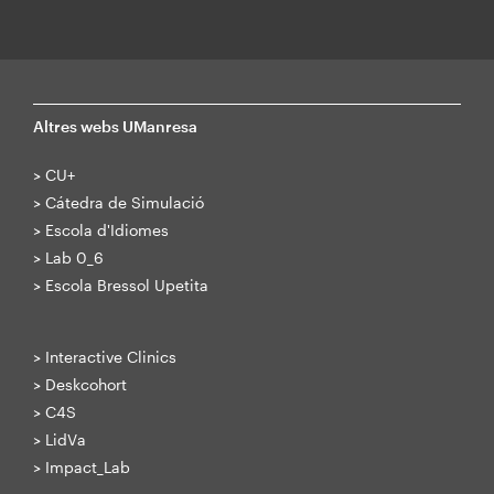
Altres webs UManresa
>
CU+
>
Cátedra de Simulació
>
Escola d'Idiomes
>
Lab 0_6
>
Escola Bressol Upetita
>
Interactive Clinics
>
Deskcohort
>
C4S
>
LidVa
>
Impact_Lab