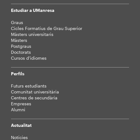
Estudiar a UManresa
Mapa
Graus
web
Cicles Formatius de Grau Superior
Màsters universitaris
Màsters
Postgraus
Doctorats
Cursos d'idiomes
Perfils
Futurs estudiants
Comunitat universitària
Centres de secundària
Empreses
Alumni
Actualitat
Notícies