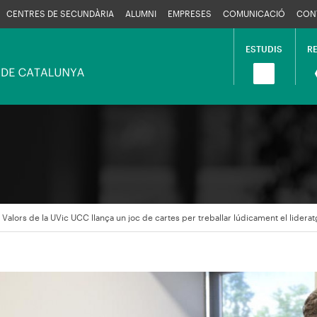
CENTRES DE SECUNDÀRIA
ALUMNI
EMPRESES
COMUNICACIÓ
CON
ESTUDIS
R
Navega
princip
Valors de la UVic UCC llança un joc de cartes per treballar lúdicament el lidera
en