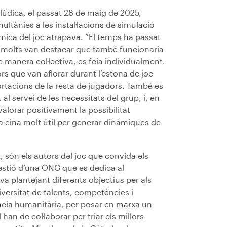
lúdica, el passat 28 de maig de 2025,
ultànies a les instal·lacions de simulació
mica del joc atrapava. “El temps ha passat
, molts van destacar que també funcionaria
e manera col·lectiva, es feia individualment.
ors que van aflorar durant l’estona de joc
portacions de la resta de jugadors. També es
, al servei de les necessitats del grup, i, en
valorar positivament la possibilitat
na eina molt útil per generar dinàmiques de
, són els autors del joc que convida els
gestió d’una ONG que es dedica al
a plantejant diferents objectius per als
versitat de talents, competències i
ència humanitària, per posar en marxa un
han de col·laborar per triar els millors