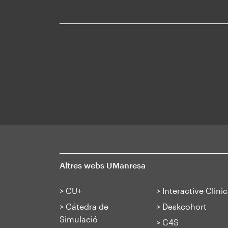
Altres webs UManresa
>
CU+
>
Interactive Clinic
>
Cátedra de
>
Deskcohort
Simulació
>
C4S