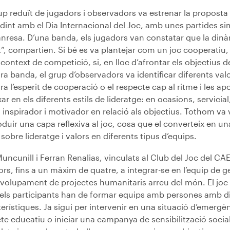
p reduït de jugadors i observadors va estrenar la proposta 
dint amb el Dia Internacional del Joc, amb unes partides sim
nresa. D’una banda, els jugadors van constatar que la dinà
t”, compartien. Si bé es va plantejar com un joc cooperatiu
context de competició, si, en lloc d’afrontar els objectius d
tra banda, el grup d’observadors va identificar diferents val
a l’esperit de cooperació o el respecte cap al ritme i les a
xar en els diferents estils de lideratge: en ocasions, servicial
, inspirador i motivador en relació als objectius. Tothom va 
oduir una capa reflexiva al joc, cosa que el converteix en u
sobre lideratge i valors en diferents tipus d’equips.
uncunill i Ferran Renalias, vinculats al Club del Joc del CAE
rs, fins a un màxim de quatre, a integrar-se en l’equip de 
olupament de projectes humanitaris arreu del món. El joc v
 els participants han de formar equips amb persones amb di
erístiques. Ja sigui per intervenir en una situació d’emerg
te educatiu o iniciar una campanya de sensibilització social 