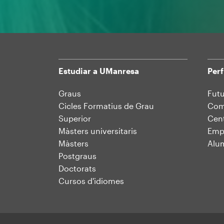
Estudiar a UManresa
Perf
Mapa
Graus
Futu
Cicles Formatius de Grau
Comu
web
Superior
Cent
Màsters universitaris
Emp
Màsters
Alu
Postgraus
Doctorats
Cursos d'idiomes