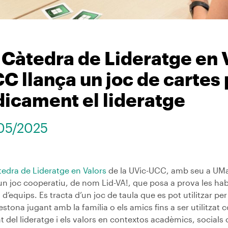
 Càtedra de Lideratge en V
C llança un joc de cartes 
dicament el lideratge
05/2025
edra de Lideratge en Valors
de la UVic-UCC, amb seu a UMa
n joc cooperatiu, de nom Lid-VA!, que posa a prova les habili
 d’equips. Es tracta d’un joc de taula que es pot utilitzar p
stona jugant amb la família o els amics fins a ser utilitzat c
t del lideratge i els valors en contextos acadèmics, socials