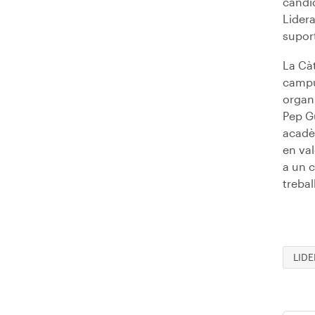
candid
Lider
suport
La Càt
campus
organi
Pep G
acadèm
en va
a un c
trebal
LID