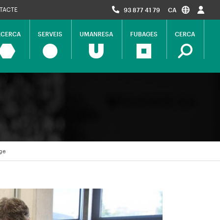
TACTE
93 877 41 79
CA
ECERCA
SERVEIS
UMANRESA
FUBAGES
CERCA
ció
al
tge