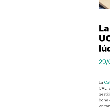
La
UC
lú
29/
La
Càt
CAE, u
gestió
bona e
voltan