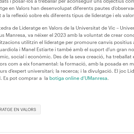
ats i posar-los a treballar per aconseguir uns objectius c
atge en Valors han desenvolupat diferents pautes d’observac
 a la reflexió sobre els diferents tipus de lideratge i els val
edra de Lideratge en Valors de la Universitat de Vic – Unive
 Manresa, va néixer el 2023 amb la voluntat de crear condi
tzacions utilitzin el lideratge per promoure canvis positiu
uardiola i Manel Estiarte i també amb el suport d’un gran 
ic, social i econòmic. Des de la seva creació, ha treballat
lors com a eix fonamental: la formació, amb la posada en m
urs d’expert universitari; la recerca; i la divulgació. El joc L
l. Es pot comprar a la
botiga online d’UManresa
.
ERATGE EN VALORS