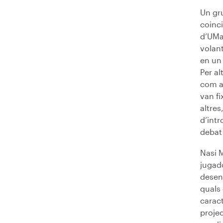
Un gru
coinci
d’UMa
volan
en un 
Per al
com ar
van fi
altres
d’intr
debat 
Nasi M
jugado
desenv
quals
caract
projec