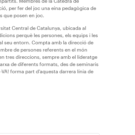
ompartits. Membres de la Càtedra de
ió, per fer del joc una eina pedagògica de
ors que posen en joc.
rsitat Central de Catalunya, ubicada al
cions perquè les persones, els equips i les
s al seu entorn. Compta amb la direcció de
nombre de persones referents en el món
 en tres direccions, sempre amb el lideratge
arxa de diferents formats, des de seminaris
id-VA! forma part d’aquesta darrera línia de