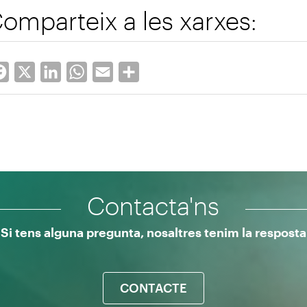
omparteix a les xarxes:
Facebook
X
LinkedIn
WhatsApp
Email
Share
Contacta'ns
Si tens alguna pregunta, nosaltres tenim la resposta
CONTACTE