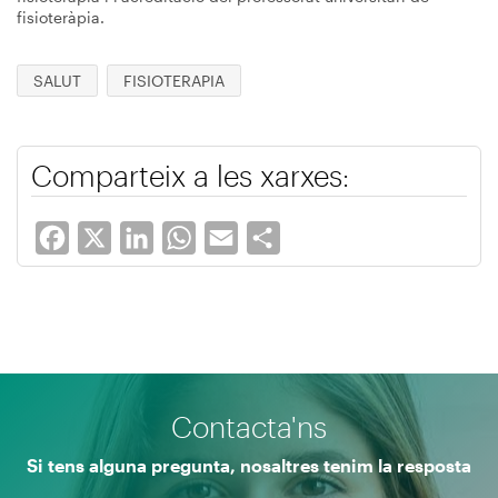
fisioteràpia.
SALUT
FISIOTERAPIA
Comparteix a les xarxes:
Facebook
X
LinkedIn
WhatsApp
Email
Share
Contacta'ns
Si tens alguna pregunta, nosaltres tenim la resposta