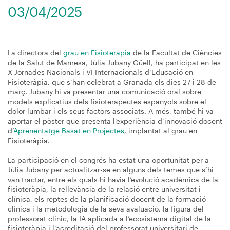
03/04/2025
La directora del
grau en Fisioteràpia
de la Facultat de Ciències
de la Salut de Manresa, Júlia Jubany Güell, ha participat en les
X Jornades Nacionals i VI Internacionals d’Educació en
Fisioteràpia, que s’han celebrat a Granada els dies 27 i 28 de
març. Jubany hi va presentar una comunicació oral sobre
models explicatius dels fisioterapeutes espanyols sobre el
dolor lumbar i els seus factors associats. A més, també hi va
aportar el pòster que presenta l’experiència d’innovació docent
d’
Aprenentatge Basat en Projectes
, implantat al grau en
Fisioteràpia.
La participació en el congrés ha estat una oportunitat per a
Júlia Jubany per actualitzar-se en alguns dels temes que s’hi
van tractar, entre els quals hi havia l’evolució acadèmica de la
fisioteràpia, la rellevància de la relació entre universitat i
clínica, els reptes de la planificació docent de la formació
clínica i la metodologia de la seva avaluació, la figura del
professorat clínic, la IA aplicada a l’ecosistema digital de la
fisioteràpia i l’acreditació del professorat universitari de