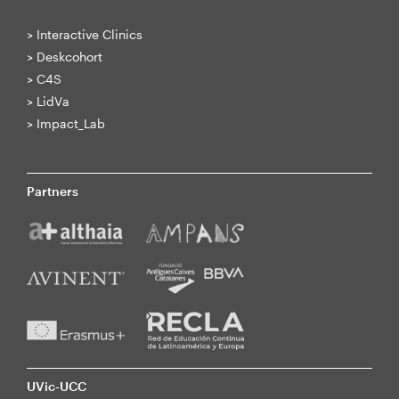
>
Interactive Clinics
>
Deskcohort
>
C4S
>
LidVa
>
Impact_Lab
Partners
UVic-UCC