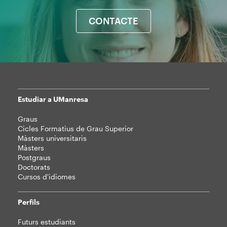
CONTACTE
Estudiar a UManresa
Mapa
Graus
web
Cicles Formatius de Grau Superior
Màsters universitaris
Màsters
Postgraus
Doctorats
Cursos d'idiomes
Perfils
Futurs estudiants