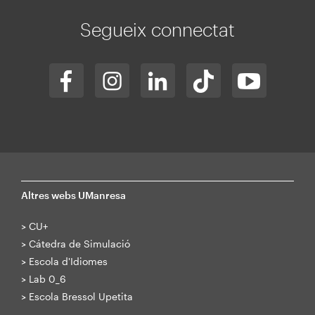
Segueix connectat
Altres webs UManresa
>
CU+
>
Cátedra de Simulació
>
Escola d'Idiomes
>
Lab 0_6
>
Escola Bressol Upetita