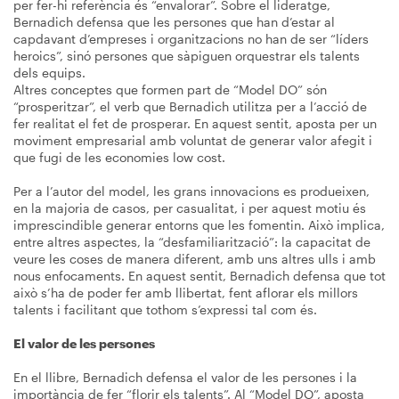
per fer-hi referència és “envalorar”. Sobre el lideratge,
Bernadich defensa que les persones que han d’estar al
capdavant d’empreses i organitzacions no han de ser “líders
heroics”, sinó persones que sàpiguen orquestrar els talents
dels equips.
Altres conceptes que formen part de “Model DO” són
“prosperitzar”, el verb que Bernadich utilitza per a l’acció de
fer realitat el fet de prosperar. En aquest sentit, aposta per un
moviment empresarial amb voluntat de generar valor afegit i
que fugi de les economies low cost.
Per a l’autor del model, les grans innovacions es produeixen,
en la majoria de casos, per casualitat, i per aquest motiu és
imprescindible generar entorns que les fomentin. Això implica,
entre altres aspectes, la “desfamiliarització”: la capacitat de
veure les coses de manera diferent, amb uns altres ulls i amb
nous enfocaments. En aquest sentit, Bernadich defensa que tot
això s’ha de poder fer amb llibertat, fent aflorar els millors
talents i facilitant que tothom s’expressi tal com és.
El valor de les persones
En el llibre, Bernadich defensa el valor de les persones i la
importància de fer “florir els talents”. Al “Model DO”, aposta