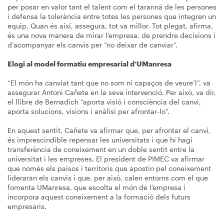
per posar en valor tant el talent com el tarannà de les persones
i defensa la tolerància entre totes les persones que integren un
equip. Quan és així, assegura, tot va millor. Tot plegat, afirma,
és una nova manera de mirar l’empresa, de prendre decisions i
d’acompanyar els canvis per “no deixar de canviar”.
Elogi al model formatiu empresarial d’UManresa
“El món ha canviat tant que no som ni capaços de veure’l”, va
assegurar Antoni Cañete en la seva intervenció. Per això, va dir,
el llibre de Bernadich “aporta visió i consciència del canvi,
aporta solucions, visions i anàlisi per afrontar-lo”.
En aquest sentit, Cañete va afirmar que, per afrontar el canvi,
és imprescindible repensar les universitats i que hi hagi
transferència de coneixement en un doble sentit entre la
universitat i les empreses. El president de PIMEC va afirmar
que només els països i territoris que apostin pel coneixement
lideraran els canvis i que, per això, calen entorns com el que
fomenta UManresa, que escolta el món de l’empresa i
incorpora aquest coneixement a la formació dels futurs
empresaris.