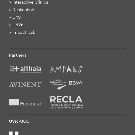
>
Interactive Clinics
>
Deskcohort
>
C4S
>
LidVa
>
Impact_Lab
Partners
UVic-UCC