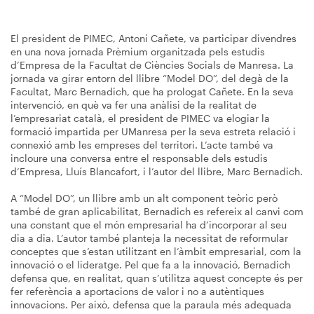
El president de PIMEC, Antoni Cañete, va participar divendres
en una nova jornada Prèmium organitzada pels estudis
d’Empresa de la Facultat de Ciències Socials de Manresa. La
jornada va girar entorn del llibre “Model DO”, del degà de la
Facultat, Marc Bernadich, que ha prologat Cañete. En la seva
intervenció, en què va fer una anàlisi de la realitat de
l’empresariat català, el president de PIMEC va elogiar la
formació impartida per UManresa per la seva estreta relació i
connexió amb les empreses del territori. L’acte també va
incloure una conversa entre el responsable dels estudis
d’Empresa, Lluís Blancafort, i l’autor del llibre, Marc Bernadich.
A “Model DO”, un llibre amb un alt component teòric però
també de gran aplicabilitat, Bernadich es refereix al canvi com
una constant que el món empresarial ha d’incorporar al seu
dia a dia. L’autor també planteja la necessitat de reformular
conceptes que s’estan utilitzant en l’àmbit empresarial, com la
innovació o el lideratge. Pel que fa a la innovació, Bernadich
defensa que, en realitat, quan s’utilitza aquest concepte és per
fer referència a aportacions de valor i no a autèntiques
innovacions. Per això, defensa que la paraula més adequada