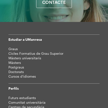
CONTACTE
Estudiar a UManresa
Mapa
Graus
web
Cicles Formatius de Grau Superior
Màsters universitaris
Màsters
Postgraus
Doctorats
Cursos d'idiomes
Perfils
Futurs estudiants
Comunitat universitària
Centres de secundària