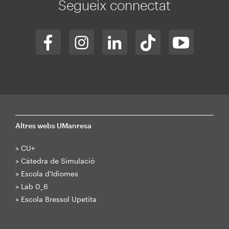
Segueix connectat
Altres webs UManresa
>
CU+
>
Cátedra de Simulació
>
Escola d'Idiomes
>
Lab 0_6
>
Escola Bressol Upetita