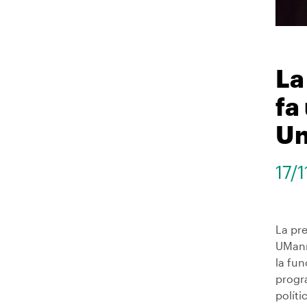
La
fa
Un
17/
La pr
UManr
la fun
progr
políti