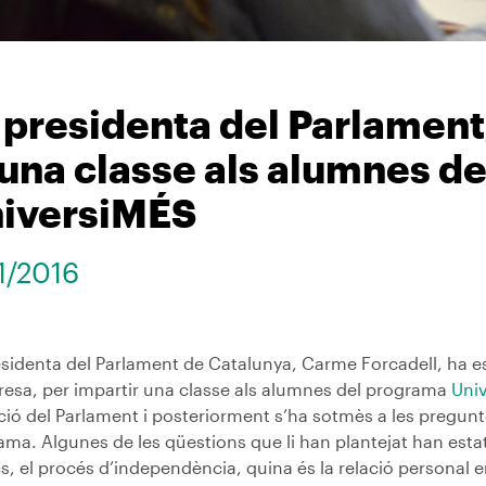
 presidenta del Parlament
 una classe als alumnes d
iversiMÉS
11/2016
esidenta del Parlament de Catalunya, Carme Forcadell, ha e
esa, per impartir una classe als alumnes del programa
Uni
ció del Parlament i posteriorment s’ha sotmès a les pregun
ama. Algunes de les qüestions que li han plantejat han esta
cs, el procés d’independència, quina és la relació personal ent