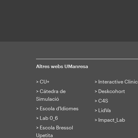
Altres webs UManresa
>
CU+
>
Interactive Clinic
>
Cátedra de
>
Deskcohort
Simulació
>
C4S
>
Escola d'Idiomes
>
LidVa
>
Lab 0_6
>
Impact_Lab
>
Escola Bressol
Upetita