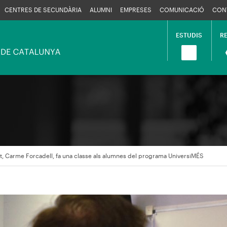
CENTRES DE SECUNDÀRIA
ALUMNI
EMPRESES
COMUNICACIÓ
CON
ESTUDIS
R
Navega
princip
t, Carme Forcadell, fa una classe als alumnes del programa UniversiMÉS
en