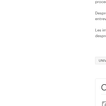
proced
Despr
entrev
Les i
despr
UNI
C