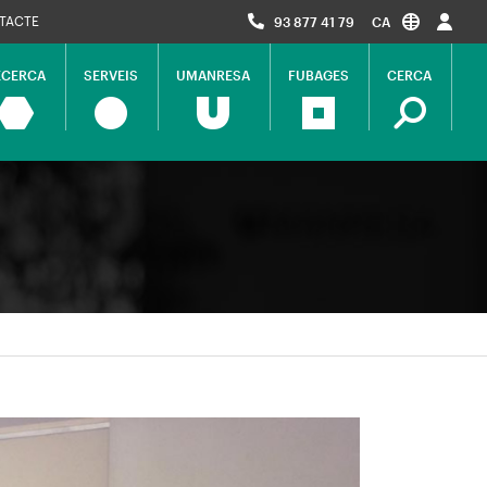
TACTE
93 877 41 79
CA
ECERCA
SERVEIS
UMANRESA
FUBAGES
CERCA
ció
al