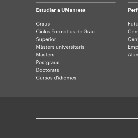
Estudiar a UManresa
Perf
Mapa
Graus
Futu
Cicles Formatius de Grau
Comu
web
Superior
Cent
Màsters universitaris
Emp
Màsters
Alu
Postgraus
Doctorats
Cursos d'idiomes