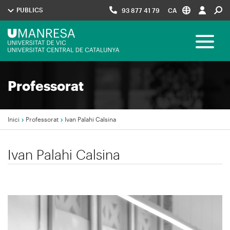
Vés
PUBLICS
93 877 41 79
CA
al
contingut
Menú
Toggle 
UManresa
Navegació
Professorat
principal
Inici
Professorat
Ivan Palahi Calsina
Fil
Ivan Palahi Calsina
d'Ariadna
Imagen