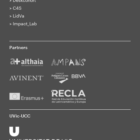
>
Deskcohort
>
C4S
>
LidVa
>
Impact_Lab
Partners
UVic-UCC