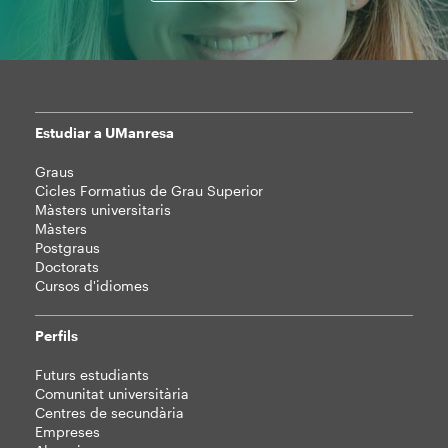
Estudiar a UManresa
Mapa
Graus
web
Cicles Formatius de Grau Superior
Màsters universitaris
Màsters
Postgraus
Doctorats
Cursos d'idiomes
Perfils
Futurs estudiants
Comunitat universitària
Centres de secundària
Empreses