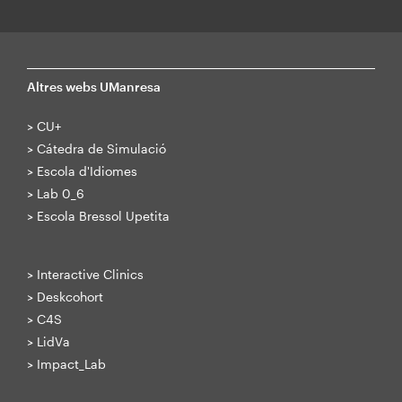
Altres webs UManresa
>
CU+
>
Cátedra de Simulació
>
Escola d'Idiomes
>
Lab 0_6
>
Escola Bressol Upetita
>
Interactive Clinics
>
Deskcohort
>
C4S
>
LidVa
>
Impact_Lab