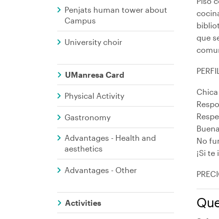
Piso 
Penjats human tower about
cocina
Campus
biblio
que s
University choir
comun
PERFI
UManresa Card
Chica
Physical Activity
Respo
Respe
Gastronomy
Buena
Advantages - Health and
No fu
aesthetics
¡Si t
Advantages - Other
PRECI
Que
Activities