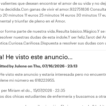
 valientes que desean encontrar el amor de su vida y no dej
na decidida.Con ganas de vivir el amor.932751836 Consulta
to 20 minutos 11 euros 25 minutos 14 euros 30 minutos 17 eu
ental y triunfar de pleno en el Amor.
or forma parte de nuestra vida.Resulta básico.Mágico.Y se 
esolver nuestras dudas de esta índole.Y ser feliz.Tarot del 
tica.Curiosa.Cariñosa.Dispuesta a resolver sus dudas con u
a! He visto este anuncio…
tted by
Julene
on Thu, 07/16/2026 - 23:13
He visto este anuncio y estaría interesada pero no encuent
ulene mi número es 618223955.
 per Miriam el dc., 15/07/2026 - 22:35
os dos chicas estudiantes de enfermería y buscamos a otra 