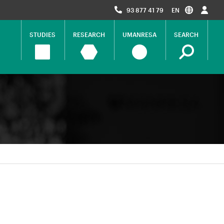
93 877 41 79
EN
STUDIES
RESEARCH
UMANRESA
SEARCH
Navegació
principal