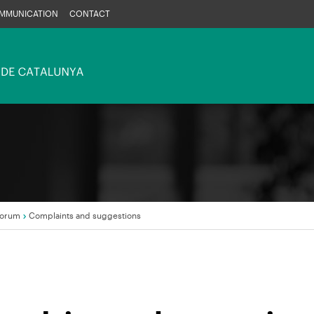
MMUNICATION
CONTACT
orum
Complaints and suggestions