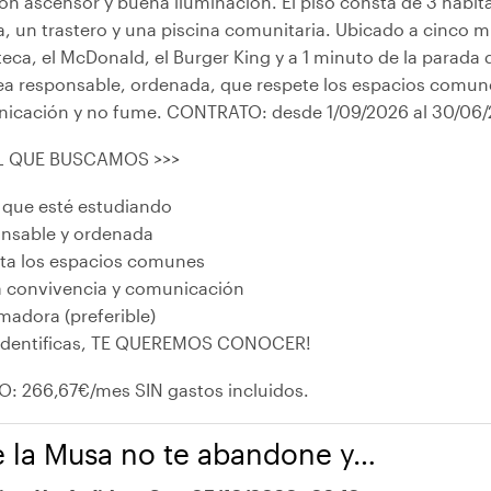
con ascensor y buena iluminación. El piso consta de 3 habi
, un trastero y una piscina comunitaria. Ubicado a cinco m
teca, el McDonald, el Burger King y a 1 minuto de la parad
ea responsable, ordenada, que respete los espacios comun
icación y no fume. CONTRATO: desde 1/09/2026 al 30/06/
L QUE BUSCAMOS >>>
 que esté estudiando
nsable y ordenada
ta los espacios comunes
 convivencia y comunicación
madora (preferible)
e identificas, TE QUEREMOS CONOCER!
O: 266,67€/mes SIN gastos incluidos.
 la Musa no te abandone y…