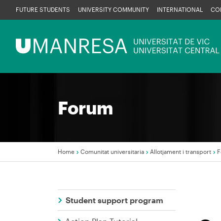
Skip
FUTURE STUDENTS
UNIVERSITY COMMUNITY
INTERNATIONAL
CO
to
main
Menú
content
UManresa
Forum
Home
Comunitat universitaria
Allotjament i transport
F
Breadcrumb
Student support program