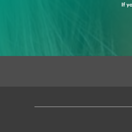
If y
Mapa
web