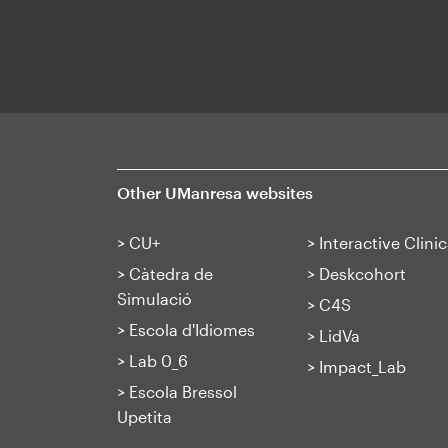
Other UManresa websites
>
CU+
>
Interactive Clinic
>
Càtedra de
>
Deskcohort
Simulació
>
C4S
>
Escola d'Idiomes
>
LidVa
>
Lab 0_6
>
Impact_Lab
>
Escola Bressol
Upetita