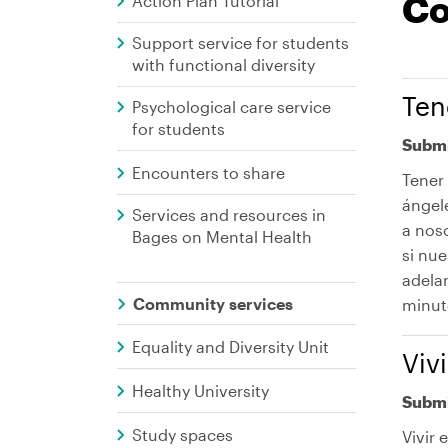
Menú
Co
Action Plan Tutorial
UManresa
Support service for students
with functional diversity
Ten
Psychological care service
for students
Submi
Encounters to share
Tener 
ángel
Services and resources in
a nos
Bages on Mental Health
si nue
adela
Community services
minuto
Equality and Diversity Unit
Viv
Healthy University
Submi
Study spaces
Vivir