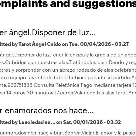
mplaints and suggestion
er ángel.Disponer de luz…
tted by
Tarot Ángel Caído
on Tue, 08/04/2026 - 05:27
ángel.Disponer de luz.Tener la chispa y la gracia de un ánge
es.Cubrirlos con nuestras alas.Tratándolos bien.Dando y re
otros y sorprender con un abrazo rodeado de alas celebrand
stro equipo favorito de fútbol hubiera ganado su partido.Así
nte.932751836 Consulta Telefónica Pago mediante tarjeta 1
s 14 euros 30 minutos 17 euros.Volar con tus alas.Tarot Án
ir enamorados nos hace…
tted by
La soledad es …
on Sat, 08/01/2026 - 03:32
 enamorados nos hace vibrar.Sonreír.Viajar.El amor y la pas