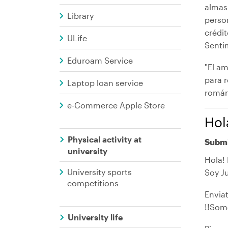
almas
Library
perso
crédi
ULife
Sentim
Eduroam Service
"El am
para r
Laptop loan service
román
e-Commerce Apple Store
Hol
Physical activity at
Submi
university
Hola! 
University sports
Soy J
competitions
Enviat
!!Som
University life