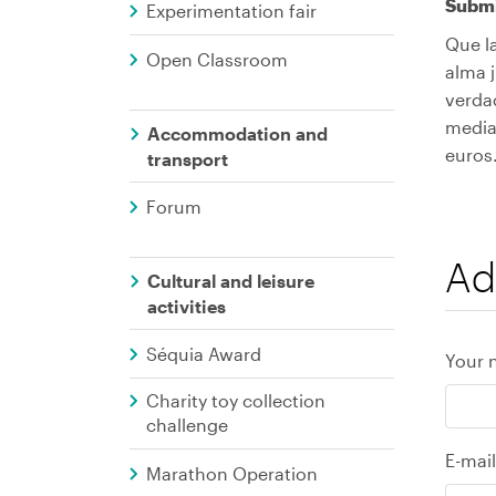
Submi
Experimentation fair
Que l
Open Classroom
alma j
verda
media
Accommodation and
euros.
transport
Forum
Ad
Cultural and leisure
activities
Séquia Award
Your 
Charity toy collection
challenge
E-mail
Marathon Operation