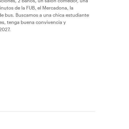
taciones, 2 baños, un salón comedor, una
inutos de la FUB, el Mercadona, la
a de bus. Buscamos a una chica estudiante
es, tenga buena convivencia y
2027.