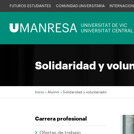
Pasar
FUTUROS ESTUDIANTES
COMUNIDAD UNIVERSITARIA
INTERNACION
al
contenido
Menú
principal
UManresa
Solidaridad y volu
Inicio
Alumni
Solidaridad y voluntariado
Sobrescribir
Carrera profesional
enlaces
de
Imag
Ofertas de trabajo