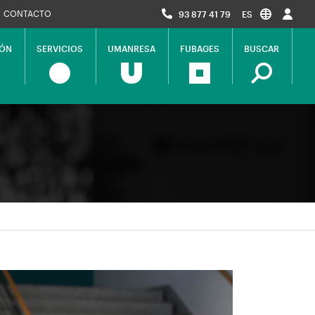
CONTACTO
93 877 41 79
ES
IÓN
SERVICIOS
UMANRESA
FUBAGES
BUSCAR