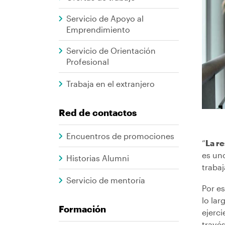
Alumni
ayuda
Servicio de Apoyo al
Emprendimiento
a
la
Servicio de Orientación
Profesional
navegación
Trabaja en el extranjero
Red de contactos
Encuentros de promociones
“
La r
es un
Historias Alumni
traba
Servicio de mentoría
Por e
lo la
Formación
ejerc
través