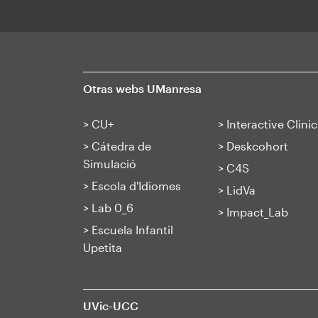
Otras webs UManresa
>
CU+
>
Interactive Clinic
>
Cátedra de
>
Deskcohort
Simulació
>
C4S
>
Escola d'Idiomes
>
LidVa
>
Lab 0_6
>
Impact_Lab
>
Escuela Infantil
Upetita
UVic-UCC