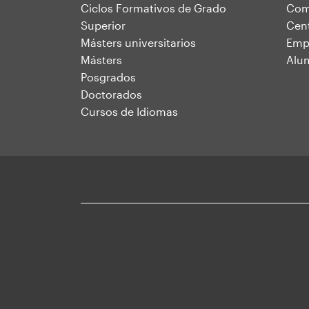
Ciclos Formativos de Grado
Comu
web
Superior
Cent
Másters universitarios
Emp
Másters
Alu
Posgrados
Doctorados
Cursos de Idiomas