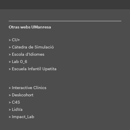
Otras webs UManresa
>
CU+
>
Cátedra de Simulació
>
Escola d'Idiomes
>
Lab 0_6
>
Escuela Infantil Upetita
>
Interactive Clinics
>
Deskcohort
>
C4S
>
LidVa
>
Impact_Lab