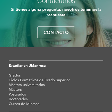
Contáctanos
Si tienes alguna pregunta, nosotros tenemos la
respuesta
CONTACTO
Estudiar en UManresa
Mapa
Grados
web
Ciclos Formativos de Grado Superior
Másters universitarios
Másters
Posgrados
Doctorados
Cursos de Idiomas