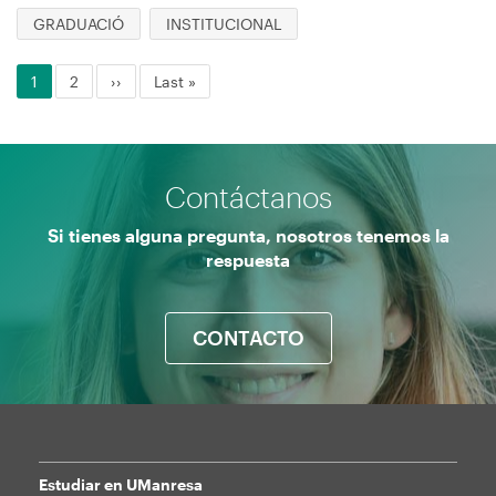
GRADUACIÓ
INSTITUCIONAL
Página
1
Página
2
Siguiente
››
Última
Last »
Paginación
actual
página
página
Contáctanos
Si tienes alguna pregunta, nosotros tenemos la
respuesta
CONTACTO
Estudiar en UManresa