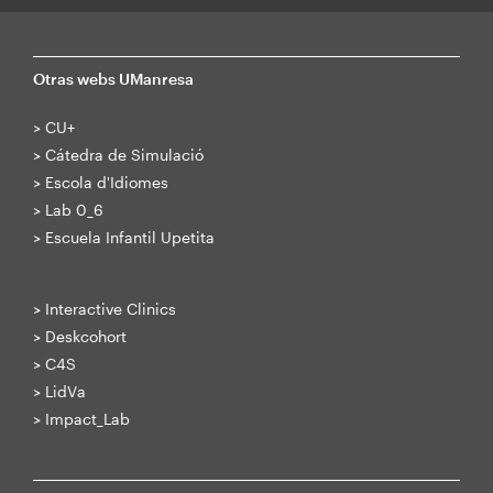
Otras webs UManresa
>
CU+
>
Cátedra de Simulació
>
Escola d'Idiomes
>
Lab 0_6
>
Escuela Infantil Upetita
>
Interactive Clinics
>
Deskcohort
>
C4S
>
LidVa
>
Impact_Lab