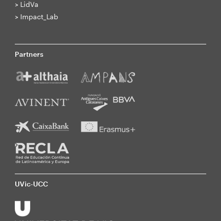
>
LidVa
>
Impact_Lab
Partners
UVic-UCC